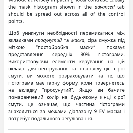
the mask histogram shown in the
advanced
tab
should be spread out across all of the control
points.
Щоб уникнути необхідності перемикатися між
вкладками
просунутий
та
маска
, сіра смужка під
міткою “постобробка маски” показує
представлення середніх 80% гістограми.
Використовуючи елементи керування на цій
вкладці для центрування та розподілу цієї сірої
смуги, ви можете розраховувати на те, що
гістограма має гарну форму, коли повернетесь
на вкладку “просунутий”. Якщо ви бачите
помаранчевий колір на будь-якому кінці сірої
смуги, це означає, що частина гістограми
знаходиться за межами діапазону 9 EV маски і
потребує подальшого регулювання.