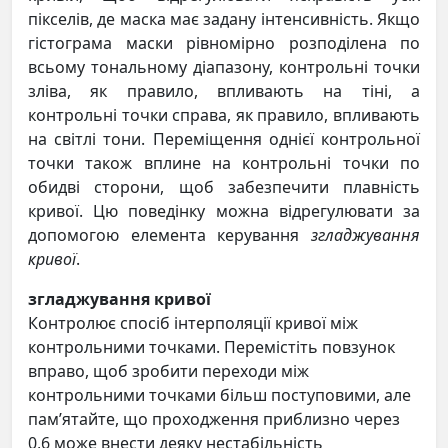
пікселів, де маска має задану інтенсивність. Якщо
гістограма маски рівномірно розподілена по
всьому тональному діапазону, контрольні точки
зліва, як правило, впливають на тіні, а
контрольні точки справа, як правило, впливають
на світлі тони. Переміщення однієї контрольної
точки також вплине на контрольні точки по
обидві сторони, щоб забезпечити плавність
кривої. Цю поведінку можна відрегулювати за
допомогою елемента керування
згладжування
кривої
.
згладжування кривої
Контролює спосіб інтерполяції кривої між
контрольними точками. Перемістіть повзунок
вправо, щоб зробити переходи між
контрольними точками більш поступовими, але
пам’ятайте, що проходження приблизно через
0,6 може внести деяку нестабільність