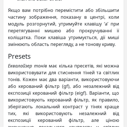
Якщо вам потрібно перемістити або збільшити
частину зображення, показану в центрі, коли
модуль розгорнутий, утримуйте клавішу ‘a’ при
перетягуванні мишею або прокручуванні її
коліщатка. Поки клавіша утримується, дії миші
змінюють область перегляду, а не тонову криву.
Presets
Еквалайзер тонів
має кілька пресетів, які можна
використовувати для стиснення тіней та світлих
тонів. Кожен має два варіанти, використовуючи
або керований фільтр (gf), або незалежний від
експозиції керований фільтр (eigf). Варіанти, що
використовують керований фільтр, як правило,
зберігають локальний контраст у тінях краще
тих, які використовують незалежний від
експозиції керований фільтр, але ціною
зменшення локального контрасту у світлих