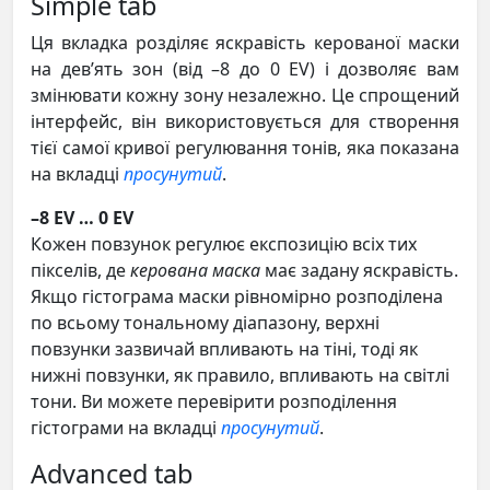
Simple tab
Ця вкладка розділяє яскравість керованої маски
на дев’ять зон (від –8 до 0 EV) і дозволяє вам
змінювати кожну зону незалежно. Це спрощений
інтерфейс, він використовується для створення
тієї самої кривої регулювання тонів, яка показана
на вкладці
просунутий
.
–8 EV … 0 EV
Кожен повзунок регулює експозицію всіх тих
пікселів, де
керована маска
має задану яскравість.
Якщо гістограма маски рівномірно розподілена
по всьому тональному діапазону, верхні
повзунки зазвичай впливають на тіні, тоді як
нижні повзунки, як правило, впливають на світлі
тони. Ви можете перевірити розподілення
гістограми на вкладці
просунутий
.
Advanced tab