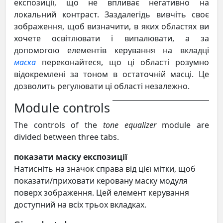
експозиції, що не впливає негативно на
локальний контраст. Заздалегідь вивчіть своє
зображення, щоб визначити, в яких областях ви
хочете освітлювати і випалювати, а за
допомогою елементів керування на вкладці
маска
переконайтеся, що ці області розумно
відокремлені за тоном в остаточній масці. Це
дозволить регулювати ці області незалежно.
Module controls
The controls of the
tone equalizer
module are
divided between three tabs.
показати маску експозиції
Натисніть на значок справа від цієї мітки, щоб
показати/приховати керовану маску модуля
поверх зображення. Цей елемент керування
доступний на всіх трьох вкладках.