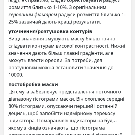
(eigf)
, як правило, слід використовувати радіуси
розмиття близько 1-10%. З оригінальним
керованим фільтром
радіуси розмиття близько 1-
25% зазвичай дають кращі результати.
уточнення/розтушовка контурів
Вищі значення змушують маску більш точно
слідувати контурам високої контрастності. Нижні
значення дають більш плавні градієнти, але
можуть ввести ореоли. За потреби, для
розтушовки можна встановити значення до
10000.
постобробка маски
Ця смуга забезпечує представлення поточного
діапазону гістограми маски. Він охоплює середні
80% гістограми, опускаючи перший і останній
дециль, щоб запобігти надмірному перекосу
індикатора. Помаранчеві індикатори на будь-
якому з кінців означають, що гістограма