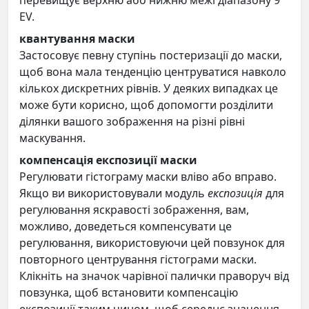
перевищує верхню або нижню межі діапазону 9
EV.
квантування маски
Застосовує певну ступінь постеризації до маски,
щоб вона мала тенденцію центруватися навколо
кількох дискретних рівнів. У деяких випадках це
може бути корисно, щоб допомогти розділити
ділянки вашого зображення на різні рівні
маскування.
компенсація експозиції маски
Регулювати гістограму маски вліво або вправо.
Якщо ви використовували модуль
експозиція
для
регулювання яскравості зображення, вам,
можливо, доведеться компенсувати це
регулювання, використовуючи цей повзунок для
повторного центрування гістограми маски.
Клікніть на значок чарівної палички праворуч від
повзунка, щоб встановити компенсацію