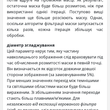
потім вдруге на проміжній масці. Як результат,
остаточна маска буде більш розмитою, ніж при
використанні однієї ітерації. Поступово вищі
значення ще більше розсіюють маску. Однак,
оскільки алгоритм фільтрації маски запускається
кілька разів, кожна ітерація збільшує час
обробки.
діаметр згладжування
Цей параметр керує тим, яку частину
навколишнього зображення слід враховувати під
час обчислення розмитості маски в певній точці.
Він визначається як відсоток довжини довшої
сторони зображення (за замовчуванням 5%).
При менших значеннях перехід між темнішими
та світлішими областями маски буде більш
вираженим. Зі збільшенням значення переходи
стають більш плавними/м’якими. Для
незалежного від експозиції керованого фільтра