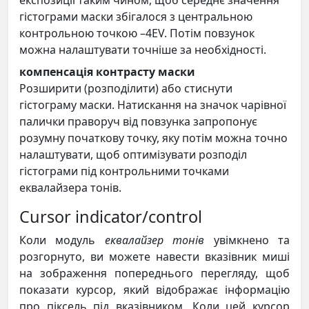
експозиції таким чином, щоб середнє значення
гістограми маски збігалося з центральною
контрольною точкою –4EV. Потім повзунок
можна налаштувати точніше за необхідності.
компенсація контрасту маски
Розширити (розподілити) або стиснути
гістограму маски. Натискання на значок чарівної
палички праворуч від повзунка запропонує
розумну початкову точку, яку потім можна точно
налаштувати, щоб оптимізувати розподіл
гістограми під контрольними точками
еквалайзера тонів.
Cursor indicator/control
Коли модуль
еквалайзер тонів
увімкнено та
розгорнуто, ви можете навести вказівник миші
на зображення попереднього перегляду, щоб
показати курсор, який відображає інформацію
про піксель під вказівником. Коли цей курсор