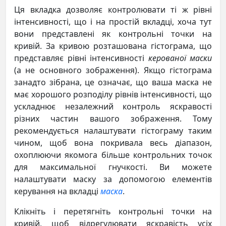
Ця вкладка дозволяє контролювати ті ж рівні
інтенсивності, що і на простій вкладці, хоча тут
вони представлені як контрольні точки на
кривій. За кривою розташована гістограма, що
представляє рівні інтенсивності
керованої маски
(а не основного зображення). Якщо гістограма
занадто зібрана, це означає, що ваша маска не
має хорошого розподілу рівнів інтенсивності, що
ускладнює незалежний контроль яскравості
різних частин вашого зображення. Тому
рекомендується налаштувати гістограму таким
чином, щоб вона покривала весь діапазон,
охоплюючи якомога більше контрольних точок
для максимальної гнучкості. Ви можете
налаштувати маску за допомогою елементів
керування на вкладці
маска
.
Клікніть і перетягніть контрольні точки на
кривій, щоб відрегулювати яскравість усіх