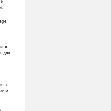
re
r,
rage
ленні
ів для
ію в
ижче
)