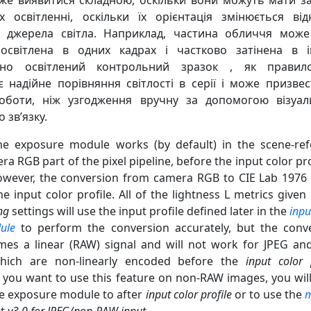
же виявитися складною, оскільки вони можуть мати за
х освітленні, оскільки їх орієнтація змінюється від
 джерела світла. Наприклад, частина обличчя може
освітлена в одних кадрах і частково затінена в і
дно освітлений контрольний зразок , як правил
є надійне порівняння світлості в серії і може призве
оботи, ніж узгодження вручну за допомогою візуал
 зв’язку.
e exposure module works (by default) in the scene-ref
era RGB part of the pixel pipeline, before the input color pro
owever, the conversion from camera RGB to CIE Lab 1976
he input color profile. All of the lightness L metrics given 
ng
settings will use the input profile defined later in the
inpu
ule
to perform the conversion accurately, but the conv
umes a linear (RAW) signal and will not work for JPEG a
hich are non-linearly encoded before the
input color 
f you want to use this feature on non-RAW images, you wil
e exposure module to after
input color profile
or to use the
m