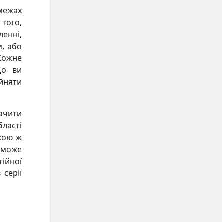
 межах
 того,
енні,
м, або
 Кожне
що ви
айняти
ачити
ласті
акою ж
 може
ійної
 серії