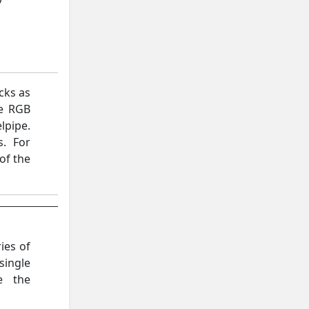
cks as
ve RGB
lpipe.
s. For
of the
ies of
single
e the