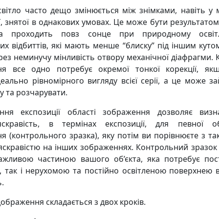
світло часто дещо змінюється між знімками, навіть у
ії, знятої в однакових умовах. Це може бути результатом
 проходить повз сонце при природному освітл
их відбиттів, які мають менше “блиску” під іншим куто
рез неминучу мінливість отвору механічної діафрагми.
ня все одно потребує окремої тонкої корекції, як
деально рівномірного вигляду всієї серії, а це може з
у та розчарувати.
ення експозиції області зображення дозволяє визн
яскравість, в термінах експозиції, для певної об
я (контрольного зразка), яку потім ви порівнюєте з т
яскравістю на інших зображеннях. Контрольний зразок
ажливою частиною вашого об’єкта, яка потребує пост
і, так і нерухомою та постійно освітленою поверхнею в
.
ображення складається з двох кроків.