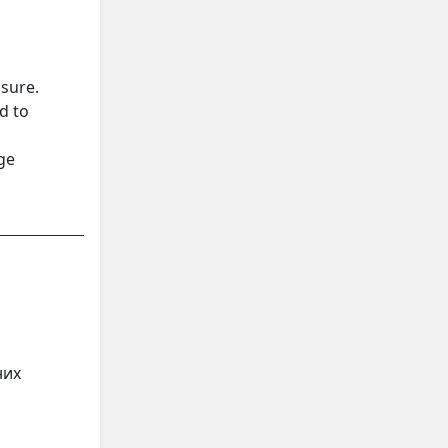
osure.
d to
rge
них