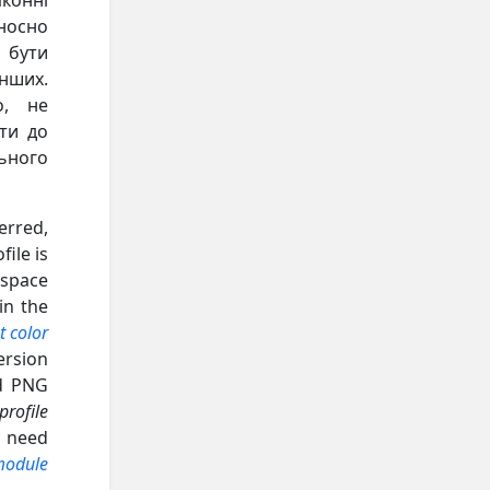
конні
носно
 бути
нших.
о, не
сти до
ьного
erred,
file is
 space
in the
t color
ersion
nd PNG
profile
l need
odule