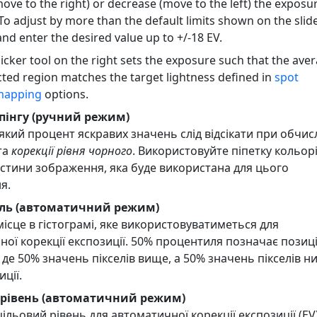
ove to the right) or decrease (move to the left) the exposu
 To adjust by more than the default limits shown on the slide
 and enter the desired value up to +/-18 EV.
icker tool on the right sets the exposure such that the ave
cted region matches the target lightness defined in
spot
mapping
options.
ппінгу (ручний режим)
який процент яскравих значень слід відсікати при обчис
та
корекції рівня чорного
. Використовуйте піпетку кольор
астини зображення, яка буде використана для цього
я.
ль (автоматичний режим)
ісце в гістограмі, яке використовуватиметься для
ої корекції експозиції. 50% процентиля позначає позиц
, де 50% значень пікселів вище, а 50% значень пікселів н
иції.
 рівень (автоматичний режим)
ільовий рівень для автоматичної корекції експозиції (EV