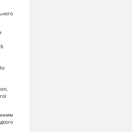
ьного
e
76
(to
ion,
rol
анням
идкого