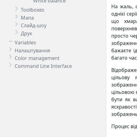
White balance
На жаль, 
Toolboxes
однієї сер
Мапа
що хмара
Слайд-шоу
поверхнев
Друк
просто че
Variables
зображен
Налаштування
бажаєте і
багато час
Color management
Command Line Interface
Відображ
цільову 
зображенн
цільовою 
бути як в
яскравост
зображень
Процес від