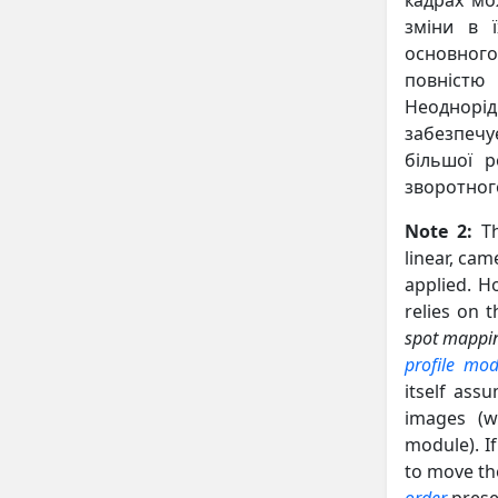
кадрах мо
зміни в ї
основного
повністю 
Неоднорі
забезпечу
більшої р
зворотного
Note 2:
Th
linear, cam
applied. H
relies on t
spot mappi
profile mod
itself ass
images (w
module). I
to move th