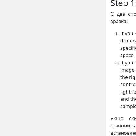
Step 1
Є два спо
зразка:
If you
(for ex
specifi
space,
If you
image,
the ri
contro
lightn
and t
sample
Якщо ски
становить
встановле