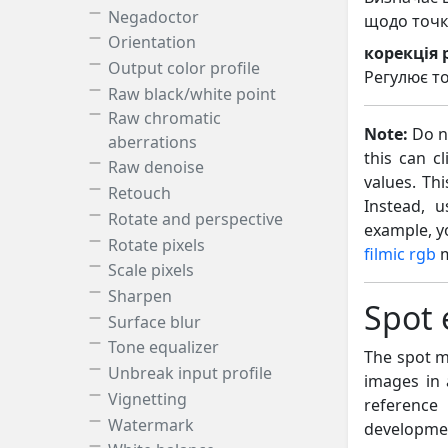
Negadoctor
щодо точк
Orientation
корекція
Output color profile
Регулює то
Raw black/white point
Raw chromatic
Note:
Do no
aberrations
this can c
Raw denoise
values. Th
Retouch
Instead, 
Rotate and perspective
example, y
Rotate pixels
filmic rgb
m
Scale pixels
Sharpen
Spot
Surface blur
Tone equalizer
The spot m
Unbreak input profile
images in a
Vignetting
referenc
Watermark
development