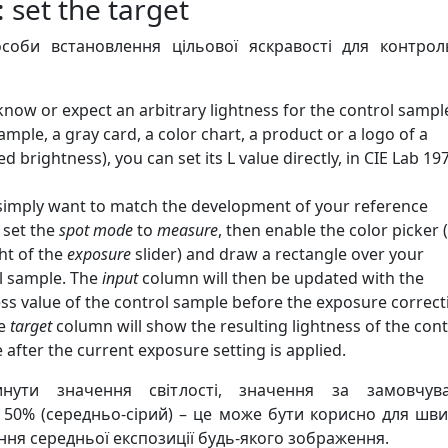
: set the target
соби встановлення цільової яскравості для контрол
 know or expect an arbitrary lightness for the control sampl
ample, a gray card, a color chart, a product or a logo of a
ed brightness), you can set its L value directly, in CIE Lab 19
 simply want to match the development of your reference
 set the
spot mode
to
measure
, then enable the color picker 
ght of the
exposure
slider) and draw a rectangle over your
l sample. The
input
column will then be updated with the
ess value of the control sample before the exposure correct
he
target
column will show the resulting lightness of the cont
 after the current exposure setting is applied.
нути значення світлості, значення за замовчув
 50% (середньо-сірий) – це може бути корисно для шв
ння середньої експозиції будь-якого зображення.