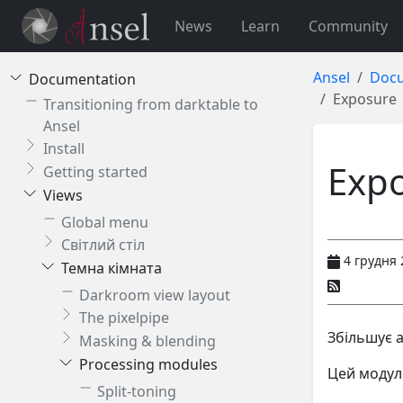
News
Learn
Community
Ansel
Docu
Documentation
Exposure
Transitioning from darktable to
Ansel
Install
Exp
Getting started
Views
Global menu
Світлий стіл
4 грудня 
Темна кімната
Darkroom view layout
The pixelpipe
Збільшує 
Masking & blending
Processing modules
Цей модул
Split-toning