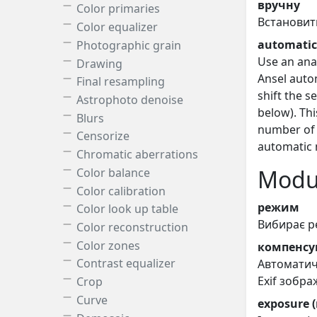
вручну
Color primaries
Встанови
Color equalizer
automatic
Photographic grain
Use an anal
Drawing
Ansel auto
Final resampling
shift the s
Astrophoto denoise
below). Thi
Blurs
number of 
Censorize
automatic 
Chromatic aberrations
Modul
Color balance
Color calibration
режим
Color look up table
Вибирає р
Color reconstruction
Color zones
компенсу
Contrast equalizer
Автоматич
Exif зобра
Crop
Curve
exposure 