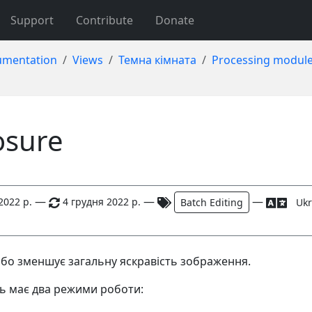
Support
Contribute
Donate
mentation
Views
Темна кімната
Processing modul
osure
—
—
—
2022 р.
4 грудня 2022 р.
Batch Editing
Ukr
або зменшує загальну яскравість зображення.
ь має два режими роботи: