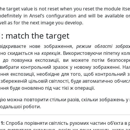
he target value is not reset when you reset the module itsel
ndefinitely in Ansel’s configuration and will be available o
ell as for the next image you develop.
 : match the target
відкриваєте нове зображення,
режим області зобра
но скидається на
корекція
. Використовуючи піпетку кол
 до повзунка експозиції, ви можете потім безпосер
вибрати контрольний зразок у новому зображенні. На
ння експозиції, необхідне для того, щоб контрольний 
 збереженій цільовій світлості, буде автоматично обчисл
ня буде оновлено під час тієї ж операції.
ію можна повторити стільки разів, скільки зображень у
 подальшої роботи.
1:
Спроба порівняти світлість рухомих частин об’єкта в 