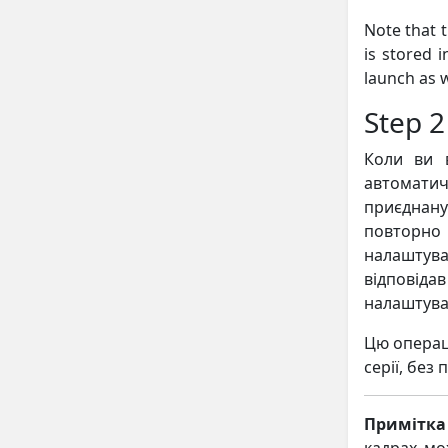
Note that t
is stored i
launch as w
Step 2
Коли ви 
автоматич
приєднану
повторно 
налаштува
відповідав
налаштуван
Цю операц
серії, без
Примітка 