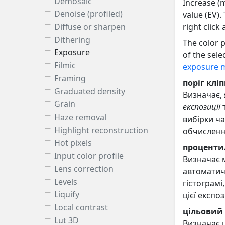
Demosaic
Increase (m
Denoise (profiled)
value (EV).
Diffuse or sharpen
right click
Dithering
The color p
Exposure
of the sele
Filmic
exposure 
Framing
поріг клі
Graduated density
Визначає, 
Grain
експозиції
Haze removal
вибірки ч
Highlight reconstruction
обчисленн
Hot pixels
проценти
Input color profile
Визначає м
Lens correction
автоматичн
Levels
гістограмі
Liquify
цієї експоз
Local contrast
цільовий
Lut 3D
Визначає ц