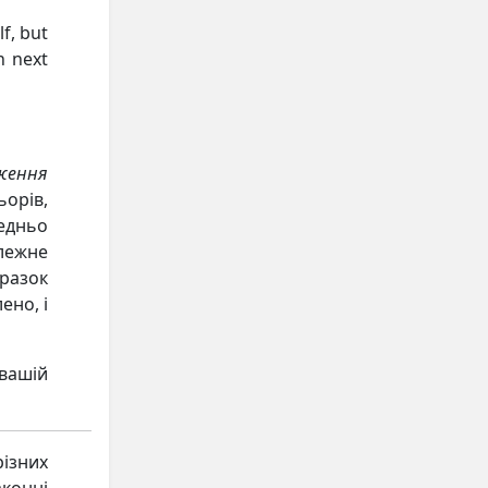
f, but
n next
ження
ьорів,
едньо
лежне
зразок
ено, і
 вашій
різних