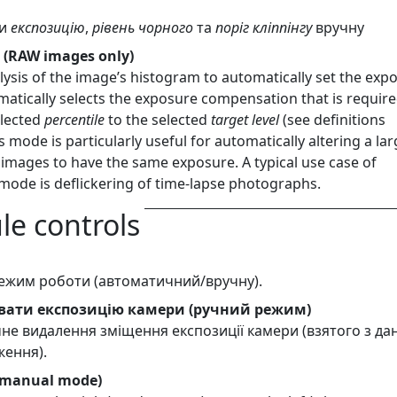
ти
експозицію
,
рівень чорного
та
поріг кліппінгу
вручну
 (RAW images only)
ysis of the image’s histogram to automatically set the exp
matically selects the exposure compensation that is require
elected
percentile
to the selected
target level
(see definitions
s mode is particularly useful for automatically altering a la
images to have the same exposure. A typical use case of
mode is deflickering of time-lapse photographs.
e controls
ежим роботи (автоматичний/вручну).
вати експозицію камери (ручний режим)
не видалення зміщення експозиції камери (взятого з да
ження).
(manual mode)