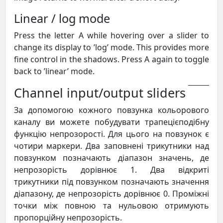
Linear / log mode
Press the letter A while hovering over a slider to
change its display to ’log’ mode. This provides more
fine control in the shadows. Press A again to toggle
back to ’linear’ mode.
Channel input/output sliders
За допомогою кожного повзунка кольорового
каналу ви можете побудувати трапецієподібну
функцію непрозорості. Для цього на повзунок є
чотири маркери. Два заповнені трикутники над
повзунком позначають діапазон значень, де
непрозорість дорівнює 1. Два відкриті
трикутники під повзунком позначають значення
діапазону, де непрозорість дорівнює 0. Проміжні
точки між повною та нульовою отримують
пропорційну непрозорість.