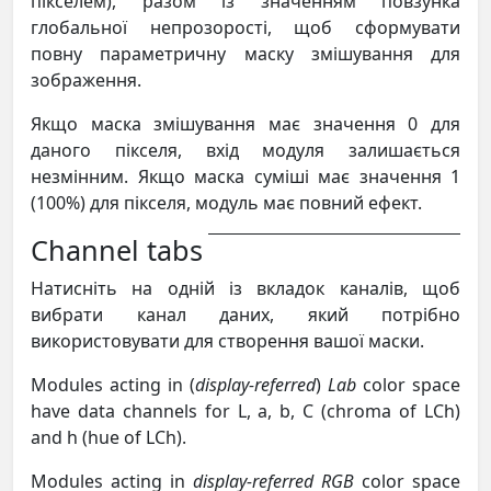
пікселем), разом із значенням повзунка
глобальної непрозорості, щоб сформувати
повну параметричну маску змішування для
зображення.
Якщо маска змішування має значення 0 для
даного пікселя, вхід модуля залишається
незмінним. Якщо маска суміші має значення 1
(100%) для пікселя, модуль має повний ефект.
Channel tabs
Натисніть на одній із вкладок каналів, щоб
вибрати канал даних, який потрібно
використовувати для створення вашої маски.
Modules acting in (
display-referred
)
Lab
color space
have data channels for L, a, b, C (chroma of LCh)
and h (hue of LCh).
Modules acting in
display-referred RGB
color space