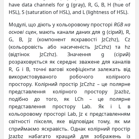
have data channels for g (gray), R, G, B, H (hue of
HSL), S (saturation of HSL), and L (lightness of HSL).
Модулі, що діють у кольоровому просторі
RGB на
основі сцен
, мають канали даних для g (сірий), R,
G, B, Jz (компонент яскравості JzCzhz), Cz
(кольоровість або насиченість JzCzhz) та hz
(відтінок JzCzhz). Значення g (сірий)
розраховується як середнє зважене для каналів
R, G і B, точні вагові коефіцієнти залежать від
використовуваного робочого колірного
простору. Колірний простір JzCzhz – це полярне
представлення колірного простору Jzazbz,
подібно до того, як LCh – це полярне
представлення простору Lab. Як і L в
кольоровому просторі Lab, Jz є представленням
світності пікселя, яке відповідає тому, як ми
сприймаємо яскравість. Однак колірний простір
Jzazbz набагато кращий для зображень із