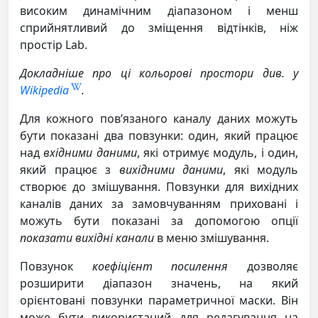
високим динамічним діапазоном і менш
сприйнятливий до зміщення відтінків, ніж
простір Lab.
Докладніше про ці кольорові простори див. у
Wikipedia
.
Для кожного пов’язаного каналу даних можуть
бути показані два повзунки: один, який працює
над
вхідними даними
, які отримує модуль, і один,
який працює з
вихідними даними
, які модуль
створює до змішування. Повзунки для вихідних
каналів даних за замовчуванням приховані і
можуть бути показані за допомогою опції
показати вихідні канали
в меню змішування.
Повзунок
коефіцієнт посилення
дозволяє
розширити діапазон значень, на який
орієнтовані повзунки параметричної маски. Він
може бути використаний для редагування на