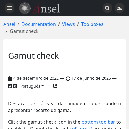
Ansel
Documentation
Views
Toolboxes
Gamut check
Gamut check
—
—
4 de dezembro de 2022
17 de junho de 2026
—
Português
Destaca as áreas da imagem que podem
apresentar recorte de gama.
Click the gamut-check icon in the
bottom toolbar
to
enable it. Gamut check and
soft proof
are mutually