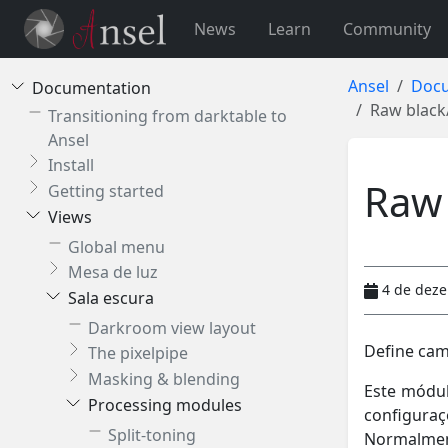
News
Learn
Community
Ansel
Docu
Documentation
Raw black
Transitioning from darktable to
Ansel
Install
Raw 
Getting started
Views
Global menu
Mesa de luz
4 de dez
Sala escura
Darkroom view layout
Define cam
The pixelpipe
Masking & blending
Este módul
Processing modules
configura
Split-toning
Normalment