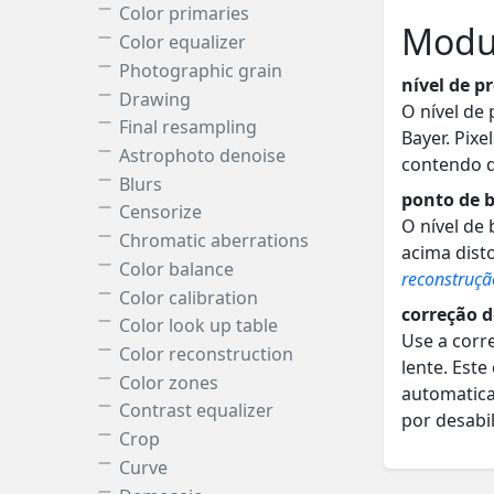
Color primaries
Modul
Color equalizer
Photographic grain
nível de pr
Drawing
O nível de
Final resampling
Bayer. Pixe
Astrophoto denoise
contendo d
Blurs
ponto de 
Censorize
O nível de 
Chromatic aberrations
acima dist
Color balance
reconstruçã
Color calibration
correção 
Color look up table
Use a cor
Color reconstruction
lente. Est
Color zones
automatic
Contrast equalizer
por desabil
Crop
Curve