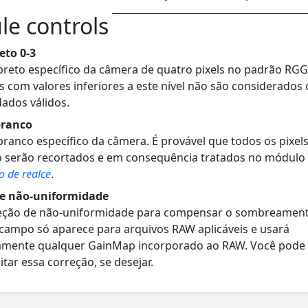
e controls
eto 0-3
 preto específico da câmera de quatro pixels no padrão RG
ls com valores inferiores a este nível não são considerado
ados válidos.
branco
branco específico da câmera. É provável que todos os pixel
o serão recortados e em consequência tratados no módulo
o de realce
.
de não-uniformidade
reção de não-uniformidade para compensar o sombreamen
e campo só aparece para arquivos RAW aplicáveis e usará
amente qualquer GainMap incorporado ao RAW. Você pode 
itar essa correção, se desejar.