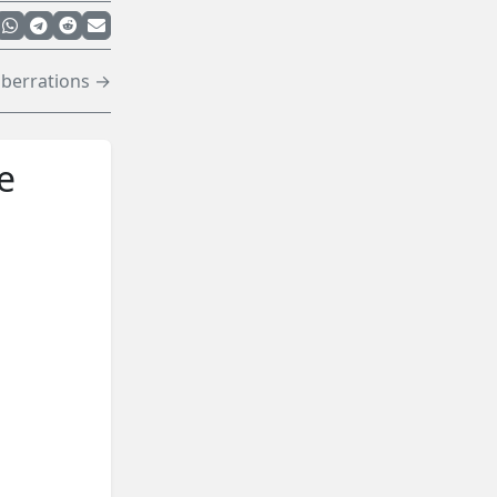
berrations →
e