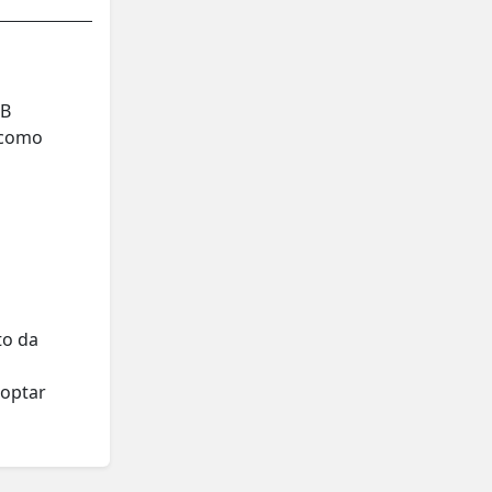
GB
s como
s
to da
optar