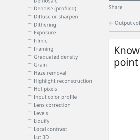
Demosaic
Share
Denoise (profiled)
Diffuse or sharpen
← Output col
Dithering
Exposure
Filmic
Knowl
Framing
Graduated density
point
Grain
Haze removal
Highlight reconstruction
Hot pixels
Input color profile
Lens correction
Levels
Liquify
Local contrast
Lut 3D