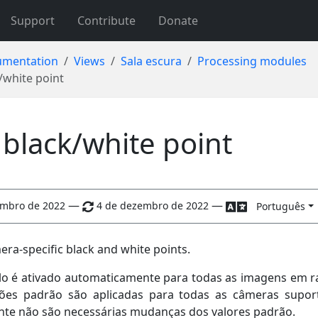
Support
Contribute
Donate
mentation
Views
Sala escura
Processing modules
/white point
black/white point
—
—
embro de 2022
4 de dezembro de 2022
Português
era-specific black and white points.
o é ativado automaticamente para todas as imagens em r
ções padrão são aplicadas para todas as câmeras supor
e não são necessárias mudanças dos valores padrão.