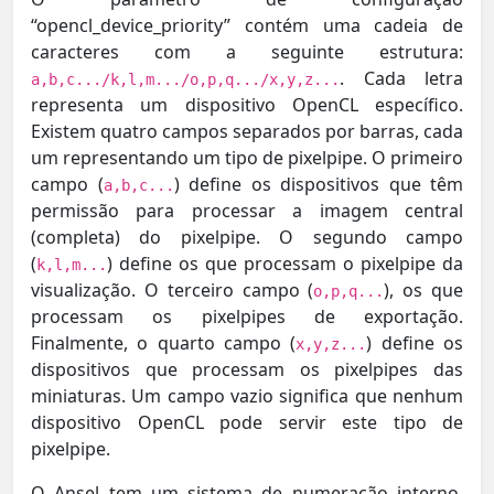
“opencl_device_priority” contém uma cadeia de
caracteres com a seguinte estrutura:
. Cada letra
a,b,c.../k,l,m.../o,p,q.../x,y,z...
representa um dispositivo OpenCL específico.
Existem quatro campos separados por barras, cada
um representando um tipo de pixelpipe. O primeiro
campo (
) define os dispositivos que têm
a,b,c...
permissão para processar a imagem central
(completa) do pixelpipe. O segundo campo
(
) define os que processam o pixelpipe da
k,l,m...
visualização. O terceiro campo (
), os que
o,p,q...
processam os pixelpipes de exportação.
Finalmente, o quarto campo (
) define os
x,y,z...
dispositivos que processam os pixelpipes das
miniaturas. Um campo vazio significa que nenhum
dispositivo OpenCL pode servir este tipo de
pixelpipe.
O Ansel tem um sistema de numeração interno,