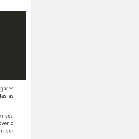
ugares
das as
em seu
over o
em ser