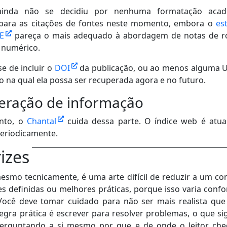
ainda não se decidiu por nenhuma formatação acad
 para as citações de fontes neste momento, embora o
est
EE
pareça o mais adequado à abordagem de notas de r
 numérico.
se de incluir o
DOI
da publicação, ou ao menos alguma 
o na qual ela possa ser recuperada agora e no futuro.
eração de informação
nto, o
Chantal
cuida dessa parte. O índice web é atua
eriodicamente.
rizes
mesmo tecnicamente, é uma arte difícil de reduzir a um co
zes definidas ou melhores práticas, porque isso varia conf
Você deve tomar cuidado para não ser mais realista que 
gra prática é escrever para resolver problemas, o que sig
erguntando a si mesmo por que e de onde o leitor ch