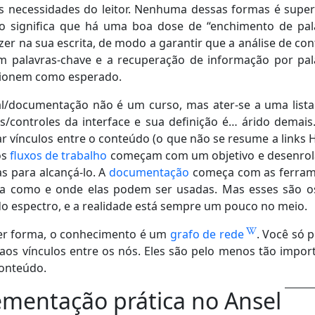
das necessidades do leitor. Nenhuma dessas formas é super
so significa que há uma boa dose de “enchimento de pal
azer na sua escrita, de modo a garantir que a análise de co
 palavras-chave e a recuperação de informação por pal
cionem como esperado.
/documentação não é um curso, mas ater-se a uma lista
s/controles da interface e sua definição é… árido demais
iar vínculos entre o conteúdo (o que não se resume a links 
os
fluxos de trabalho
começam com um objetivo e desenro
s para alcançá-lo. A
documentação
começa com as ferram
ta como e onde elas podem ser usadas. Mas esses são o
o espectro, e a realidade está sempre um pouco no meio.
er forma, o conhecimento é um
grafo de rede
. Você só p
 aos vínculos entre os nós. Eles são pelo menos tão impor
onteúdo.
mentação prática no Ansel