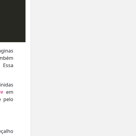
áginas
ambém
 Essa
inidas
em
##
e pelo
çalho