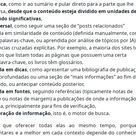
ica
, como ir ao sumário e pular direto para a parte que lhe
ssa,
desde que o conteúdo esteja dividido em unidades d
do significativas
,
ersal
, como seguir uma seção de “posts relacionados”
a em similaridade de conteúdo (definida manualmente, c
 palavras-chave, ou aprendida por análise de tópicos por IA)
ncias cruzadas explícitas. Por exemplo, a maioria dos sites 
os que listam todas as páginas que possuem uma certa
lavra-chave, os livros têm glossários.
da em dicas
, como apresentar uma bibliografia de publica
profundadas ou uma seção de “mais informações” ao fim 
do, ou antecipar conteúdo posterior,
da em fontes
, seguindo referências (tipicamente notas de
 ou notas de margem) a publicações de onde a informação
a, principalmente para fins de verificação,
eração de informação
, isto é, o motor de busca.
 que oferecer todas elas ao mesmo tempo, porqu
tares e a melhor em cada contexto depende do conhec