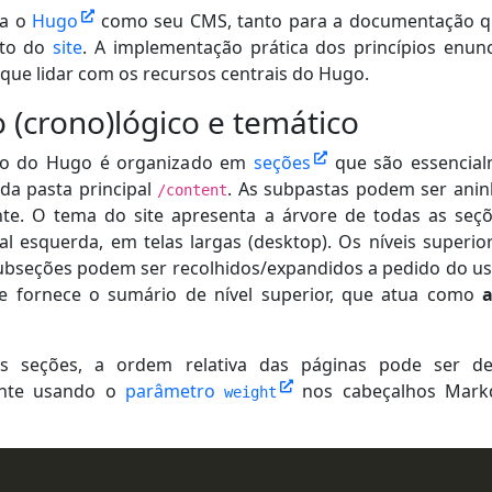
sa o
Hugo
como seu CMS, tanto para a documentação q
sto do
site
. A implementação prática dos princípios enun
 que lidar com os recursos centrais do Hugo.
 (crono)lógico e temático
o do Hugo é organizado em
seções
que são essencial
da pasta principal
. As subpastas podem ser ani
/content
nte. O tema do site apresenta a árvore de todas as seç
ral esquerda, em telas largas (desktop). Os níveis superio
ubseções podem ser recolhidos/expandidos a pedido do us
re fornece o sumário de nível superior, que atua como
a
s seções, a ordem relativa das páginas pode ser def
nte usando o
parâmetro
nos cabeçalhos Mark
weight