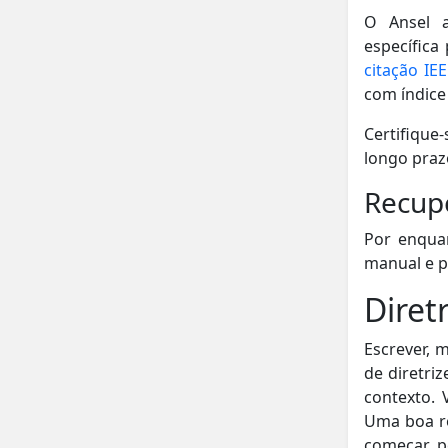
O Ansel 
específica
citação IE
com índice
Certifique-
longo praz
Recup
Por enqua
manual e p
Diret
Escrever, 
de diretri
contexto. 
Uma boa re
começar p