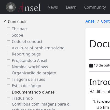
News
Learn
Community
Ansel
Cont
Contribuir
The pact
Scope
Doc
Code of conduct
A culture of problem solving
Reporting bugs
Projetando o Ansel
13 de out
Nominal workflows
Organização do projeto
Intro
Triagem de issues
Estilo de código
Há diferen
Documentando o Ansel
Traduzindo
(crono
Contribua com imagens para o
ao fim