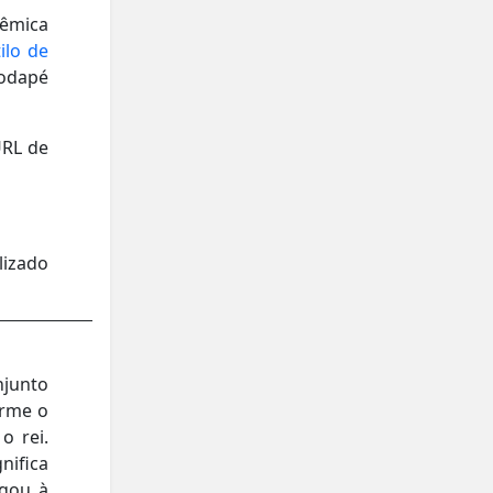
êmica
ilo de
odapé
URL de
lizado
njunto
orme o
o rei.
nifica
egou à