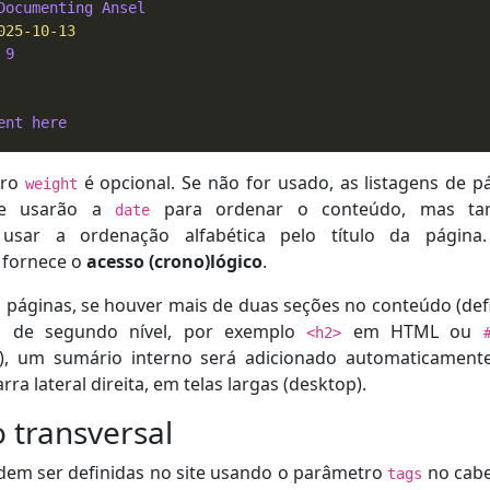
Documenting Ansel
025-10-13
 
9
ent here
tro
é opcional. Se não for usado, as listagens de p
weight
nte usarão a
para ordenar o conteúdo, mas t
date
usar a ordenação alfabética pelo título da página.
 fornece o
acesso (crono)lógico
.
 páginas, se houver mais de duas seções no conteúdo (def
os de segundo nível, por exemplo
em HTML ou
<h2>
, um sumário interno será adicionado automaticament
ra lateral direita, em telas largas (desktop).
 transversal
dem ser definidas no site usando o parâmetro
no cabe
tags