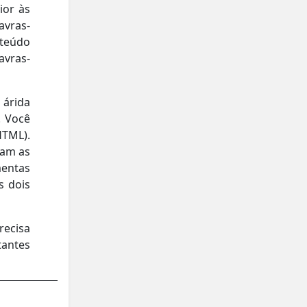
ior às
avras-
nteúdo
avras-
 árida
. Você
HTML).
lam as
entas
s dois
recisa
tantes