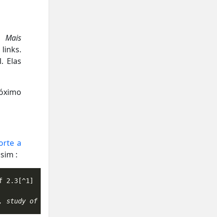
u
Mais
links.
. Elas
róximo
orte a
sim :
, study of vision parameters for white, rich, educated, 