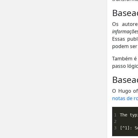
Basea
Os autore
informaçõe
Essas publ
podem ser 
Também é p
passo lógi
Basea
O Hugo of
notas de 
1
2
3
[^1]: S