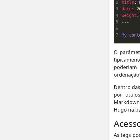
2
title
: 
3
date
: 
2
4
weight
:
5
6
7
My cont
O parâme
tipicame
poderiam 
ordenação
Dentro das
por títul
Markdown)
Hugo na bar
Acesso
As tags po