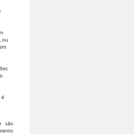
e
om
, ou
tem
ções
do
 é
e são
imento