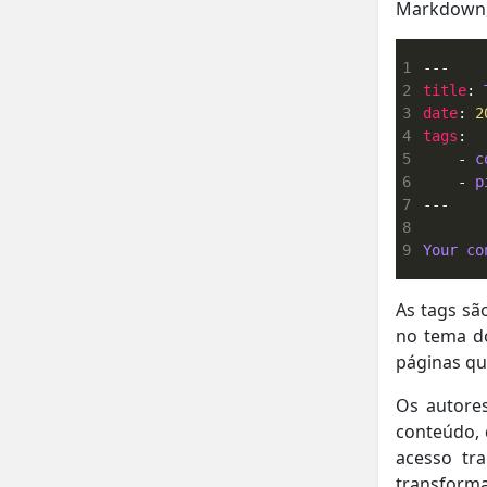
Markdown,
1
2
title
: 
3
date
: 
2
4
tags
5
    - 
c
6
    - 
p
7
8
9
Your co
As tags sã
no tema do
páginas qu
Os autore
conteúdo, 
acesso tr
transforma