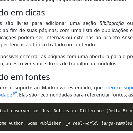
do em dicas
s são livres para adicionar uma seção
Bibliografia
o
s
ao fim de suas páginas, com uma lista de publicações e 
icações podem ser internas ou externas ao projeto Ansel
periféricas ao tópico tratado no conteúdo.
ossível encerrar as páginas com uma abertura para o p
co, ao escrever sobre fluxos de trabalho ou módulos.
do em fontes
erece suporte ao Markdown estendido, que
oferece sup
rodapé
. Elas são recomendadas para referenciar fontes, as
ome Author, Some Publisher, 
_A real-world, large-sampled