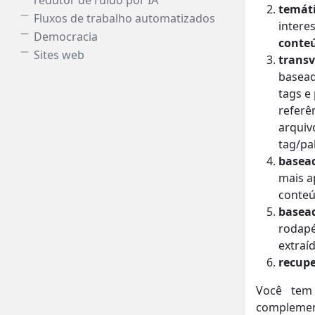
redutor de ruído por IA
temát
Fluxos de trabalho automatizados
intere
Democracia
conteú
Sites web
transv
basead
tags e
referê
arquiv
tag/pa
basea
mais a
conteú
basea
rodapé
extraíd
recup
Você tem
complemen