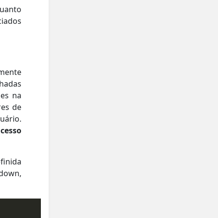
uanto
ciados
mente
nhadas
ões na
res de
uário.
cesso
inida
down,