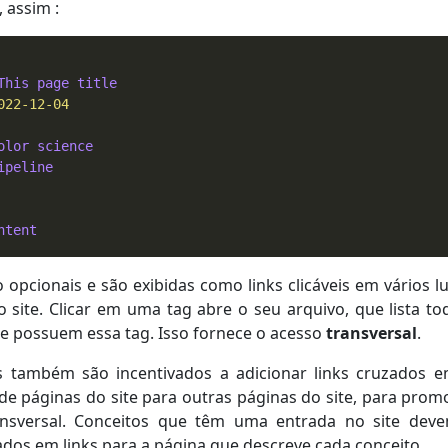
 assim :
This page title
022-12-04
olor science
ipeline
ntent
o opcionais e são exibidas como links clicáveis em vários l
 site. Clicar em uma tag abre o seu arquivo, que lista to
e possuem essa tag. Isso fornece o acesso
transversal
.
s também são incentivados a adicionar links cruzados 
de páginas do site para outras páginas do site, para prom
ansversal. Conceitos que têm uma entrada no site dev
dos em links para a página que descreve cada conceito.