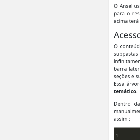
O Ansel u
para o re
acima terá
Acesso
O conteúd
subpastas 
infinitame
barra late
seções e s
Essa árvo
temático
.
Dentro da
manualme
assim :
1