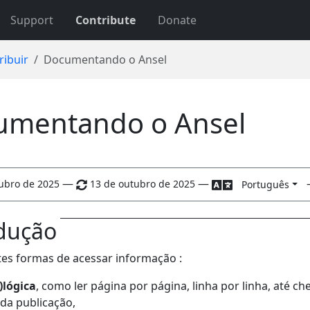
Support
Contribute
Donate
ribuir
Documentando o Ansel
umentando o Ansel
—
—
ubro de 2025
13 de outubro de 2025
Português
dução
tes formas de acessar informação :
)lógica
, como ler página por página, linha por linha, até ch
 da publicação,