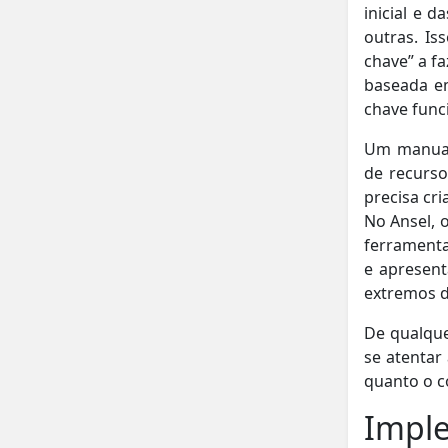
inicial e 
outras. Is
chave” a f
baseada em
chave fun
Um manual
de recurso
precisa cr
No Ansel, 
ferramenta
e apresen
extremos d
De qualqu
se atentar
quanto o c
Imple