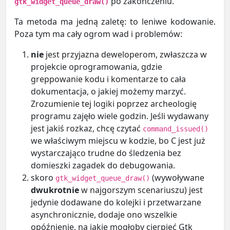
po zakończeniu.
gtk_widget_queue_draw()
Ta metoda ma jedną zaletę: to leniwe kodowanie.
Poza tym ma cały ogrom wad i problemów:
nie
jest przyjazna deweloperom, zwłaszcza w
projekcie oprogramowania, gdzie
greppowanie kodu i komentarze to cała
dokumentacja, o jakiej możemy marzyć.
Zrozumienie tej logiki poprzez archeologię
programu zajęło wiele godzin. Jeśli wydawany
jest jakiś rozkaz, chcę czytać
command_issued()
we właściwym miejscu w kodzie, bo C jest już
wystarczająco trudne do śledzenia bez
domieszki zagadek do debugowania.
skoro
(wywoływane
gtk_widget_queue_draw()
dwukrotnie
w najgorszym scenariuszu) jest
jedynie dodawane do kolejki i przetwarzane
asynchronicznie, dodaje ono wszelkie
opóźnienie, na jakie mogłoby cierpieć Gtk