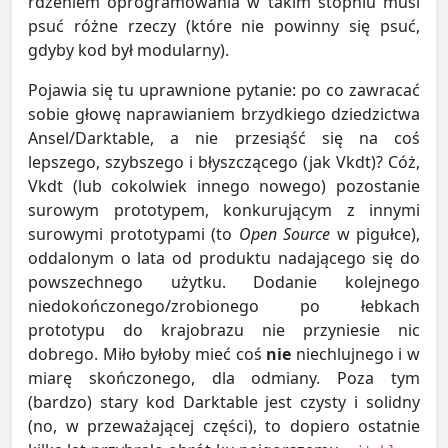
rdzeniem oprogramowania w takim stopniu musi
psuć różne rzeczy (które nie powinny się psuć,
gdyby kod był modularny).
Pojawia się tu uprawnione pytanie: po co zawracać
sobie głowę naprawianiem brzydkiego dziedzictwa
Ansel/Darktable, a nie przesiąść się na coś
lepszego, szybszego i błyszczącego (jak Vkdt)? Cóż,
Vkdt (lub cokolwiek innego nowego) pozostanie
surowym prototypem, konkurującym z innymi
surowymi prototypami (to
Open Source
w pigułce),
oddalonym o lata od produktu nadającego się do
powszechnego użytku. Dodanie kolejnego
niedokończonego/zrobionego po łebkach
prototypu do krajobrazu nie przyniesie nic
dobrego. Miło byłoby mieć coś
nie
niechlujnego i w
miarę skończonego, dla odmiany. Poza tym
(bardzo) stary kod Darktable jest czysty i solidny
(no, w przeważającej części), to dopiero ostatnie