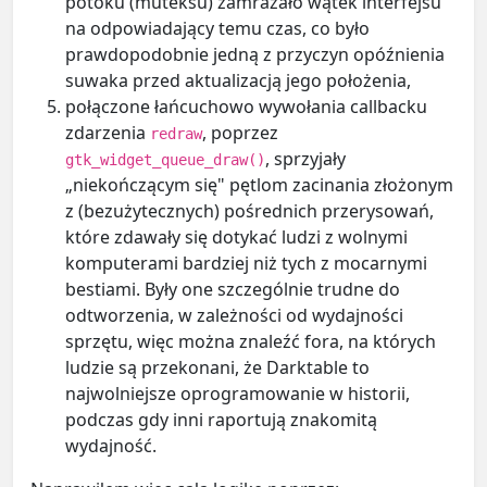
potoku (muteksu) zamrażało wątek interfejsu
na odpowiadający temu czas, co było
prawdopodobnie jedną z przyczyn opóźnienia
suwaka przed aktualizacją jego położenia,
połączone łańcuchowo wywołania callbacku
zdarzenia
, poprzez
redraw
, sprzyjały
gtk_widget_queue_draw()
„niekończącym się" pętlom zacinania złożonym
z (bezużytecznych) pośrednich przerysowań,
które zdawały się dotykać ludzi z wolnymi
komputerami bardziej niż tych z mocarnymi
bestiami. Były one szczególnie trudne do
odtworzenia, w zależności od wydajności
sprzętu, więc można znaleźć fora, na których
ludzie są przekonani, że Darktable to
najwolniejsze oprogramowanie w historii,
podczas gdy inni raportują znakomitą
wydajność.