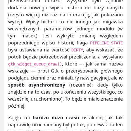
przetwarzania obrazu, wysyłane było żądanie
dodania nowego wpisu historii do bazy danych
(często więcej niż raz na interakcję, jak pokazano
wyżej). Wpisy historii to nic innego jak migawka
wewnętrznych parametrów jednego modułu (w
tym masek). Jeśli wykryto zmianę względem
poprzedniego wpisu historii, flaga
PIPELINE_STATE
była ustawiana na wartość
, aby wskazać, że
DIRTY
potok będzie potrzebował przeliczenia, a wysyłano
, które — jak sama nazwa
gtk_widget_queue_draw()
wskazuje — prosi Gtk o przerysowanie głównego
podglądu ciemni oraz miniatury nawigacyjnej, ale
w
sposób asynchroniczny
(rozumieć: kiedy tylko
znajdzie na to czas, po ukończeniu wszystkiego, co
wcześniej uruchomiono). To będzie miało znaczenie
później.
Zajęło mi
bardzo dużo czasu
ustalenie, jak tak
naprawdę uruchamiany był potok, ponieważ żaden