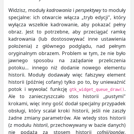
Widzisz, moduły
kadrowania
i
perspektywy
to moduły
specjalne: ich otwarcie włącza „tryb edycji", który
wyłącza wszelkie kadrowanie, aby pokazać pełny
obraz. Jest to potrzebne, aby przeciągać ramkę
kadrowania (lub dostosowywać inne ustawienia
położenia) z głównego podglądu, nad pełnym
oryginalnym obrazem. Problem w tym, że nie było
jawnego sposobu na zażądanie przeliczenia
potoku… innego niż dodanie nowego elementu
historii. Moduły dodawały więc fałszywy element
historii (później cofany) tylko po to, by unieważnić
potok i wywołać funkcję
.
gtk_widget_queue_draw()
Ale to zanieczyszczało stos historii „pustymi"
krokami, więc inny gość dodał specjalny przypadek
obsługi, który scalał kroki historii, jeśli nie zaszły
żadne zmiany parametrów. Ale wtedy stos historii
(z modułu
historii
, przechowywany w bazie danych)
nie podąża za stosem historii
cofnij/ponów
,