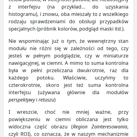
z interfejsu (na przykład… do uzyskania
histogramu), i znowu, oba mieszały to z wszelkiego
rodzaju sprawdzeniami do obsługi przypadków
specjalnych (próbnik kolorów, podgląd maski itd.).
Nie wspominając już o tym, że wewnętrzny stan
modułu nie różni się w zależności od tego, czy
jesteś w pełnym podglądzie, czy w miniaturze
nawigacyjnej, w ciemni. A mimo to suma kontrolna
była w pełni przeliczana dwukrotnie, raz dla
każdego potoku. Właściwie, uczyńmy to
czterokrotnie, skoro jest też suma kontrolna
interfejsu (używana głównie dla modułów
perspektywy
i
retuszu
)
I wreszcie, choć nie mniej ważne, przy
powiększeniu w ciemni obliczana jest tylko
widoczna część obrazu (
Region Zainteresowania
,
czyli ROI), co oznacza, że w naszym mechanizmie