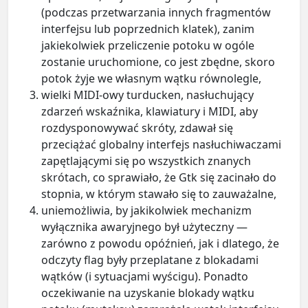
(podczas przetwarzania innych fragmentów
interfejsu lub poprzednich klatek), zanim
jakiekolwiek przeliczenie potoku w ogóle
zostanie uruchomione, co jest zbędne, skoro
potok żyje we własnym wątku równolegle,
wielki MIDI-owy turducken, nasłuchujący
zdarzeń wskaźnika, klawiatury i MIDI, aby
rozdysponowywać skróty, zdawał się
przeciążać globalny interfejs nasłuchiwaczami
zapętlającymi się po wszystkich znanych
skrótach, co sprawiało, że Gtk się zacinało do
stopnia, w którym stawało się to zauważalne,
uniemożliwia, by jakikolwiek mechanizm
wyłącznika awaryjnego był użyteczny —
zarówno z powodu opóźnień, jak i dlatego, że
odczyty flag były przeplatane z blokadami
wątków (i sytuacjami wyścigu). Ponadto
oczekiwanie na uzyskanie blokady wątku