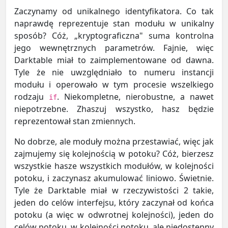
Zaczynamy od unikalnego identyfikatora. Co tak
naprawdę reprezentuje stan modułu w unikalny
sposób? Cóż, „kryptograficzna" suma kontrolna
jego wewnętrznych parametrów. Fajnie, więc
Darktable miał to zaimplementowane od dawna.
Tyle że nie uwzględniało to numeru instancji
modułu i operowało w tym procesie wszelkiego
rodzaju
. Niekompletne, nierobustne, a nawet
if
niepotrzebne. Zhaszuj wszystko, hasz będzie
reprezentował stan zmiennych.
No dobrze, ale moduły można przestawiać, więc jak
zajmujemy się kolejnością w potoku? Cóż, bierzesz
wszystkie hasze wszystkich modułów, w kolejności
potoku, i zaczynasz akumulować liniowo. Świetnie.
Tyle że Darktable miał w rzeczywistości 2 takie,
jeden do celów interfejsu, który zaczynał od końca
potoku (a więc w odwrotnej kolejności), jeden do
celów potoku, w kolejności potoku, ale niedostępny