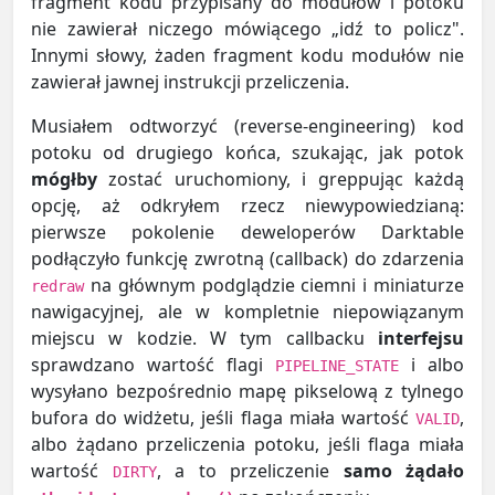
fragment kodu przypisany do modułów i potoku
nie zawierał niczego mówiącego „idź to policz".
Innymi słowy, żaden fragment kodu modułów nie
zawierał jawnej instrukcji przeliczenia.
Musiałem odtworzyć (reverse-engineering) kod
potoku od drugiego końca, szukając, jak potok
mógłby
zostać uruchomiony, i greppując każdą
opcję, aż odkryłem rzecz niewypowiedzianą:
pierwsze pokolenie deweloperów Darktable
podłączyło funkcję zwrotną (callback) do zdarzenia
na głównym podglądzie ciemni i miniaturze
redraw
nawigacyjnej, ale w kompletnie niepowiązanym
miejscu w kodzie. W tym callbacku
interfejsu
sprawdzano wartość flagi
i albo
PIPELINE_STATE
wysyłano bezpośrednio mapę pikselową z tylnego
bufora do widżetu, jeśli flaga miała wartość
,
VALID
albo żądano przeliczenia potoku, jeśli flaga miała
wartość
, a to przeliczenie
samo żądało
DIRTY