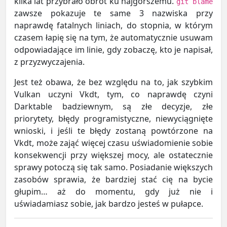
kilka lat przybrało obrót ku najgorszemu.
git blame
zawsze pokazuje te same 3 nazwiska przy
naprawdę fatalnych liniach, do stopnia, w którym
czasem łapię się na tym, że automatycznie usuwam
odpowiadające im linie, gdy zobaczę, kto je napisał,
z przyzwyczajenia.
Jest też obawa, że bez względu na to, jak szybkim
Vulkan uczyni Vkdt, tym, co naprawdę czyni
Darktable badziewnym, są złe decyzje, złe
priorytety, błędy programistyczne, niewyciągnięte
wnioski, i jeśli te błędy zostaną powtórzone na
Vkdt, może zająć więcej czasu uświadomienie sobie
konsekwencji przy większej mocy, ale ostatecznie
sprawy potoczą się tak samo. Posiadanie większych
zasobów sprawia, że bardziej stać cię na bycie
głupim… aż do momentu, gdy już nie i
uświadamiasz sobie, jak bardzo jesteś w pułapce.