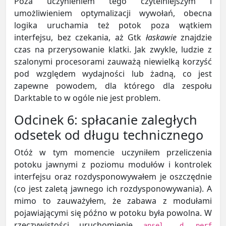
Poza uczynieniem tego czytelniejszym i
umożliwieniem optymalizacji wywołań, obecna
logika uruchamia też potok poza wątkiem
interfejsu, bez czekania, aż Gtk
łaskawie
znajdzie
czas na przerysowanie klatki. Jak zwykle, ludzie z
szalonymi procesorami zauważą niewielką korzyść
pod względem wydajności lub żadną, co jest
zapewne powodem, dla którego dla zespołu
Darktable to w ogóle nie jest problem.
Odcinek 6: spłacanie zaległych
odsetek od długu technicznego
Otóż w tym momencie uczyniłem przeliczenia
potoku jawnymi z poziomu modułów i kontrolek
interfejsu oraz rozdysponowywałem je oszczędnie
(co jest zaletą jawnego ich rozdysponowywania). A
mimo to zauważyłem, że zabawa z modułami
pojawiającymi się późno w potoku była powolna. W
rzeczywistości uruchomienie
ansel -d perf