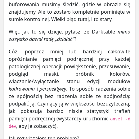
buforowania musimy śledzić, gdzie w obrazie się
znajdujemy. Ale to zostało kompletnie pominięte w
sumie kontrolnej. Wielki błąd tutaj, i to stary.
Więc jak to się dzieje, pytasz, że Darktable
mimo
wszystko dawał radę „działać"
?
Cóż, poprzez mniej lub bardziej całkowite
opróżnianie pamięci podręcznej przy każdej
patologicznej operacji: powiększenie, przesuwanie,
podgląd maski, próbnik kolorów,
włączanie/wyłączanie stanu edycji modułów
kadrowania
i
perspektywy
. To sposób radzenia sobie
ze spójnością bez radzenia sobie ze spójnością:
podpalić ją. Czyniący ją w większości bezużyteczną,
jak pokazują bardzo niskie statystyki trafień
pamięci podręcznej (wystarczy uruchomić
ansel -d
, aby je zobaczyć).
dev
Jak rozwiązałem ten problem?