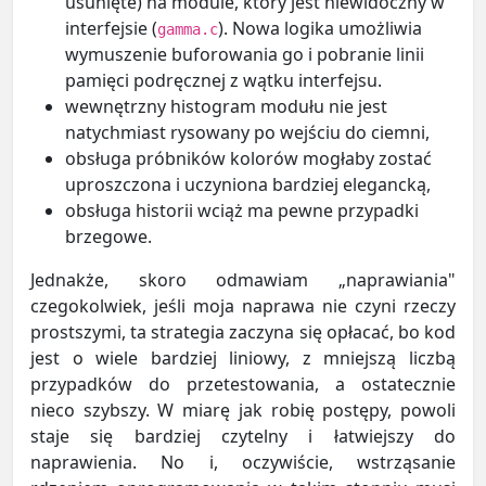
usunięte) na module, który jest niewidoczny w
interfejsie (
). Nowa logika umożliwia
gamma.c
wymuszenie buforowania go i pobranie linii
pamięci podręcznej z wątku interfejsu.
wewnętrzny histogram modułu nie jest
natychmiast rysowany po wejściu do ciemni,
obsługa próbników kolorów mogłaby zostać
uproszczona i uczyniona bardziej elegancką,
obsługa historii wciąż ma pewne przypadki
brzegowe.
Jednakże, skoro odmawiam „naprawiania"
czegokolwiek, jeśli moja naprawa nie czyni rzeczy
prostszymi, ta strategia zaczyna się opłacać, bo kod
jest o wiele bardziej liniowy, z mniejszą liczbą
przypadków do przetestowania, a ostatecznie
nieco szybszy. W miarę jak robię postępy, powoli
staje się bardziej czytelny i łatwiejszy do
naprawienia. No i, oczywiście, wstrząsanie