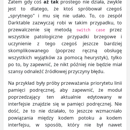
Zatem gdy coś
aż tak
prostego nie działa, zwykle
jest to dlatego, że ktoś spróbował czegoś
„sprytnego" i mu się nie udało. To, co zespół
Darktable zazwyczaj robi w takim przypadku, to
przewalczenie się metodą
przez
switch case
wszystkie patologiczne przypadki brzegowe i
uczynienie z tego czegoś jeszcze bardziej
skomplikowanego (poprzez ręczną obsługę
wszystkich wyjątków za pomocą heurystyk), tylko
po to, by zapewnić, że nikt później nie będzie miał
szansy odnaleźć źródłowej przyczyny błędu.
Na przykład były próby przeważania priorytetu linii
pamięci podręcznej, aby zapewnić, że moduł
poprzedzający ten aktualnie edytowany w
interfejsie znajdzie się w pamięci podręcznej. Nie
dość, że to nie działało, to jeszcze wzmacniało
powiązania między kodem potoku a kodem
interfejsu, w sposób, który nie był nawet