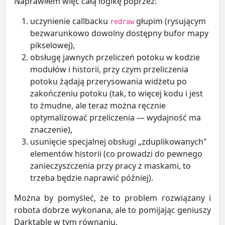
Naprawiłem więc całą logikę poprzez:
uczynienie callbacku
głupim (rysującym
redraw
bezwarunkowo dowolny dostępny bufor mapy
pikselowej),
obsługę jawnych przeliczeń potoku w kodzie
modułów i historii, przy czym przeliczenia
potoku żądają przerysowania widżetu po
zakończeniu potoku (tak, to więcej kodu i jest
to żmudne, ale teraz można ręcznie
optymalizować przeliczenia — wydajność ma
znaczenie),
usunięcie specjalnej obsługi „zduplikowanych"
elementów historii (co prowadzi do pewnego
zanieczyszczenia przy pracy z maskami, to
trzeba będzie naprawić później).
Można by pomyśleć, że to problem rozwiązany i
robota dobrze wykonana, ale to pomijając geniuszy
Darktable w tym równaniu.