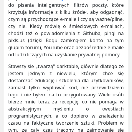
do pisania inteligentnych filtrów poczty, które
krzyżują informacje z kilku źródeł, aby odgadnąć,
czym są przychodzące e-maile i czy są ważne/pilne,
czy nie. Kiedy mówię o śmieciowych e-mailach,
chodzi też o powiadomienia z Githuba, pingi na
pixls.us (dzięki Bogu zamknąłem konto na tym
głupim forum), YouTube oraz bezpośrednie e-maile
od ludzi liczących na uzyskanie prywatnej pomocy.
Stawszy się „twarzą" darktable, głównie dlatego że
jestem jednym z niewielu, którym chce się
dostarczać edukację i szkolenia dla użytkowników,
zamiast tylko wypluwać kod, nie przewidziałem
tego i nie byłem na to przygotowany. Wiele osób
bierze mnie teraz za recepcję, co nie pomaga w
abstrakcyjnym myśleniu o kwestiach
programistycznych, a co dopiero w znalezieniu
czasu na faktyczne tworzenie sztuki. Problem w
tym, że cały czas tracony na zajmowanie się