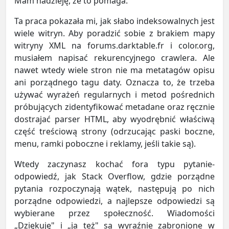
Mam nadzieję, że to pomaga.
Ta praca pokazała mi, jak słabo indeksowalnych jest
wiele witryn. Aby poradzić sobie z brakiem mapy
witryny XML na forums.darktable.fr i color.org,
musiałem napisać rekurencyjnego crawlera. Ale
nawet wtedy wiele stron nie ma metatagów opisu
ani porządnego tagu daty. Oznacza to, że trzeba
używać wyrażeń regularnych i metod pośrednich
próbujących zidentyfikować metadane oraz ręcznie
dostrajać parser HTML, aby wyodrębnić właściwą
część treściową strony (odrzucając paski boczne,
menu, ramki poboczne i reklamy, jeśli takie są).
Wtedy zaczynasz kochać fora typu pytanie-
odpowiedź, jak Stack Overflow, gdzie porządne
pytania rozpoczynają wątek, następują po nich
porządne odpowiedzi, a najlepsze odpowiedzi są
wybierane przez społeczność. Wiadomości
„Dziękuję" i „ja też" są wyraźnie zabronione w