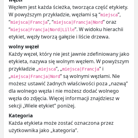
Węzłem jest każda ścieżka, tworząca część etykiety.
W powyższym przykładzie, węzłami są “
”,
miejsca
“
”, “
” oraz
miejsca|Francja
miejsca|Francja|Nord
“
”. W widoku hierachii
miejsca|Francja|Nord|Lille
etykiet, węzły tworzą gałęzie i liście drzewa.
wolny węzeł
Każdy węzeł, który nie jest jawnie zdefiniowany jako
etykieta, nazywa się wolnym węzłem. W powyższym
przykładzie „
”, „
” i
miejsca
miejsca|Francja
„
” są wolnymi węzłami. Nie
miejsca|Francja|Nord
możesz ustawić żadnych właściwości poza „nazwą”
dla wolnego węzła i nie możesz dodać wolnego
węzła do zdjęcia. Więcej informacji znajdziesz w
sekcji „Wiele etykiet” poniżej.
Kategoria
Każda etykieta może zostać oznaczona przez
użytkownika jako „kategoria”.