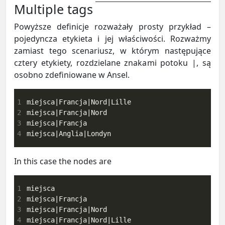
Multiple tags
Powyższe definicje rozważały prosty przykład –
pojedyncza etykieta i jej właściwości. Rozważmy
zamiast tego scenariusz, w którym następujące
cztery etykiety, rozdzielane znakami potoku |, są
osobno zdefiniowane w Ansel.
1
2
3
4
miejsca|Anglia|Londyn
In this case the nodes are
1
2
3
4