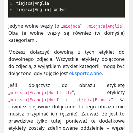
5
6
miejsca|Anglia|Londyn
Jedyne wolne węzły to „
” i „
”.
miejsca
miejsca|Anglia
Oba te wolne węzły są również (w domyśle)
kategoriami.
Możesz dołączyć dowolną z tych etykiet do
dowolnego zdjęcia. Wszystkie etykiety dołączone
do zdjęcia, z wyjątkiem etykiet kategorii, mogą być
dołączone, gdy zdjęcie jest
eksportowane
.
Jeśli dołączysz do obrazu etykietę
„
”, etykiety
miejsca|Francja|Nord|Lille
„
” i „
” są
miejsca|Francja|Nord
miejsca|Francja
również niejawnie dołączone do tego obrazu (nie
musisz przypinać ich ręcznie). Zauważ, że jest to
prawdziwe tylko tutaj, ponieważ te dodatkowe
etykiety zostały zdefiniowane oddzielnie – węzeł