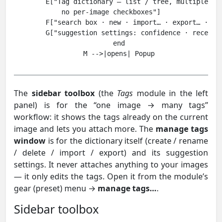
        E["Tag dictionary — list / tree, multiple se
no per-image checkboxes"]

        F["search box · new · import… · export… · tre
        G["suggestion settings: confidence · recent-t
    end

The
sidebar toolbox
(the
Tags
module in the left
panel) is for the “one image → many tags”
workflow: it shows the tags already on the current
image and lets you attach more. The
manage tags
window
is for the dictionary itself (create / rename
/ delete / import / export) and its suggestion
settings. It never attaches anything to your images
— it only edits the tags. Open it from the module’s
gear (preset) menu →
manage tags…
.
Sidebar toolbox