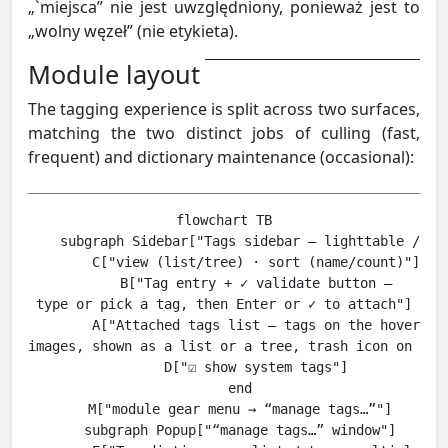
„`miejsca” nie jest uwzględniony, ponieważ jest to
„wolny węzeł” (nie etykieta).
Module layout
The tagging experience is split across two surfaces,
matching the two distinct jobs of culling (fast,
frequent) and dictionary maintenance (occasional):
flowchart TB

    subgraph Sidebar["Tags sidebar — lighttable / map
        C["view (list/tree) · sort (name/count)"]

        B["Tag entry + ✓ validate button —
type or pick a tag, then Enter or ✓ to attach"]

        A["Attached tags list — tags on the hovered 
images, shown as a list or a tree, trash icon on each
        D["☑ show system tags"]

    end

    M["module gear menu → “manage tags…”"]

    subgraph Popup["“manage tags…” window"]
