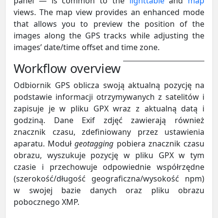
panel — is common to the
lighttable
and
map
views. The map view provides an enhanced mode
that allows you to preview the position of the
images along the GPS tracks while adjusting the
images’ date/time offset and time zone.
Workflow overview
Odbiornik GPS oblicza swoją aktualną pozycję na
podstawie informacji otrzymywanych z satelitów i
zapisuje je w pliku GPX wraz z aktualną datą i
godziną. Dane Exif zdjęć zawierają również
znacznik czasu, zdefiniowany przez ustawienia
aparatu. Moduł
geotagging
pobiera znacznik czasu
obrazu, wyszukuje pozycję w pliku GPX w tym
czasie i przechowuje odpowiednie współrzędne
(szerokość/długość geograficzna/wysokość npm)
w swojej bazie danych oraz pliku obrazu
pobocznego XMP.