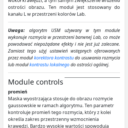
wokół krawędzi, a tym samym zwiększenie
wrażenia
ostrości obrazu. Ten moduł jest stosowany do
kanału L w przestrzeni kolorów Lab.
Uwaga:
algorytm USM używany w tym module
wykonuje rozmycia w przestrzeni barwnej Lab, co może
powodować niepożądane efekty i nie jest już zalecane.
Zamiast tego użyj ustawień wstępnych oferowanych
przez moduł
korektora kontrastu
do usuwania rozmycia
lub moduł
kontrastu lokalnego
do ostrości ogólnej.
Module controls
promień
Maska wyostrzająca stosuje do obrazu rozmycie
gaussowskie w ramach algorytmu. Ten parametr
kontroluje promień tego rozmycia, który z kolei
określa zakres przestrzenny wzmocnienia
krawędzi. Bardzo wysokie wartości spowodują