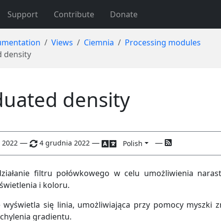
Support
Contribute
Donate
mentation
Views
Ciemnia
Processing modules
 density
uated density
—
—
—
 2022
4 grudnia 2022
Polish
ziałanie filtru połówkowego w celu umożliwienia narast
świetlenia i koloru.
 wyświetla się linia, umożliwiająca przy pomocy myszki 
ochylenia gradientu.