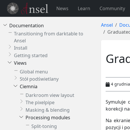
News
Learn
Community
Ansel
Docu
Documentation
Graduated
Transitioning from darktable to
Ansel
Install
Grad
Getting started
Views
Global menu
Stół podświetlany
4 grudnia
Ciemnia
Darkroom view layout
Symuluje d
The pixelpipe
korekcji na
Masking & blending
Processing modules
Na ekranie
Split-toning
pozycji i p