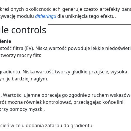
reślonych okolicznościach generuje często artefakty ban
tywację modułu
ditheringu
dla uniknięcia tego efektu.
e controls
ienie
tość filtra (EV). Niska wartość powoduje lekkie niedoświetl
tworzy mocny filtr.
radientu. Niska wartość tworzy gładkie przejście, wysoka
ni je bardziej nagłym.
ra. Wartości ujemne obracają go zgodnie z ruchem wskazów
rót można również kontrolować, przeciągając końce linii
przy pomocy myszki.
cień w celu dodania zafarbu do gradientu.