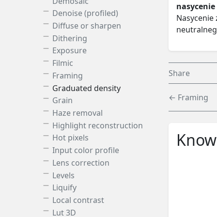
Demosaic
nasycenie
Denoise (profiled)
Nasycenie 
Diffuse or sharpen
neutralneg
Dithering
Exposure
Filmic
Share
Framing
Graduated density
← Framing
Grain
Haze removal
Highlight reconstruction
Knowl
Hot pixels
Input color profile
Lens correction
Levels
Liquify
Local contrast
Lut 3D