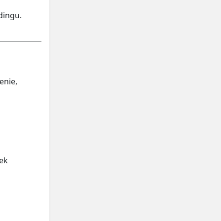
dingu.
enie,
ek