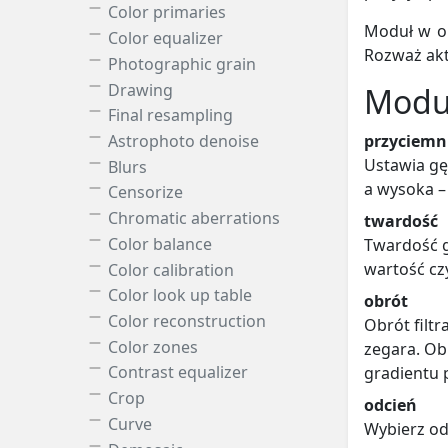
Color primaries
Moduł w ok
Color equalizer
Rozważ ak
Photographic grain
Drawing
Modul
Final resampling
Astrophoto denoise
przyciemn
Ustawia gęs
Blurs
a wysoka – 
Censorize
Chromatic aberrations
twardość
Color balance
Twardość g
wartość czy
Color calibration
Color look up table
obrót
Color reconstruction
Obrót filt
Color zones
zegara. Ob
Contrast equalizer
gradientu 
Crop
odcień
Curve
Wybierz od