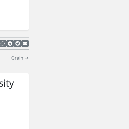
Grain →
ity