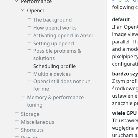
Performance
following c
Opencl
default
The background
If an Open
How opencl works
image view
Activating opencl in Ansel
parallel. T
Setting up opencl
and a moder
Possible problems &
pixelpipe t
solutions
configurat
Scheduling profile
bardzo sz
Multiple devices
Z tym prof
Opencl still does not run
środkowego
for me
ustawienie
Memory & performance
znacznie p
tuning
wiele GPU
Storage
To ustawie
Miscellaneous
względna w
Shortcuts
uruchamian
Presets