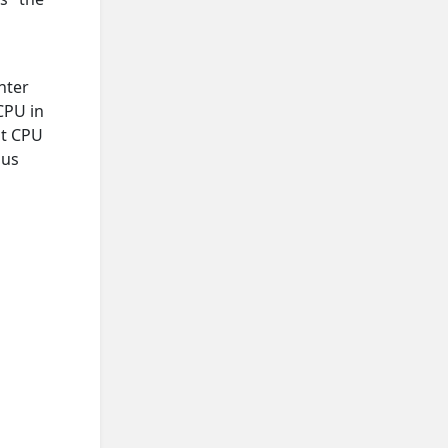
nter
CPU in
st CPU
ous