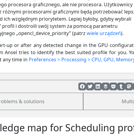
go procesora graficznego, ale nie procesora. Użytkownicy
 różnymi procesorami graficznymi będą potrzebować leps
ad ich względnym priorytetem. Lepiej byłoby, gdyby wybrali
 profil i dostroili swój system za pomocą parametru
yjnego „opencl_device_priority” (patrz
wiele urządzeń
).
tart-up or after any detected change in the GPU configurat
 Ansel tries to identify the best suited profile for you. Y
t any time in
Preferences > Processing > CPU, GPU, Memor
roblems & solutions
Multi
edge map for Scheduling prof