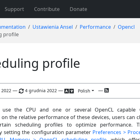
Support
Contribute
Donate
mentation
Ustawienia Ansel
Performance
Opencl
 profile
duling profile
—
—
—
 2022
4 grudnia 2022
Polish
n use the CPU and one or several OpenCL capable 
on the relative performance of these devices, users can 
tain scheduling profiles to optimize performance. T
y setting the configuration parameter
Preferences > Proc
U, Memory > OpenCL scheduling profile
, which offe