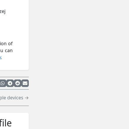
zej
ion of
ou can
y
.
ple devices →
ile