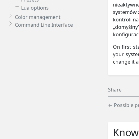
nieaktywne
Lua options
systemów z
Color management
kontroli n
Command Line Interface
„domyślny”
konfigurac
On first s
your system
change it a
Share
← Possible p
Knowl