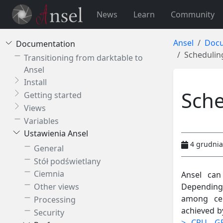
News
Learn
Community
Ansel
Docu
Documentation
Scheduling
Transitioning from darktable to
Ansel
Install
Sche
Getting started
Views
Variables
Ustawienia Ansel
4 grudnia
General
Stół podświetlany
Ciemnia
Ansel ca
Depending 
Other views
among cer
Processing
achieved b
Security
> CPU, GP