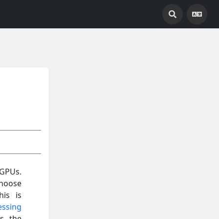
GPUs.
choose
his is
essing
rs the