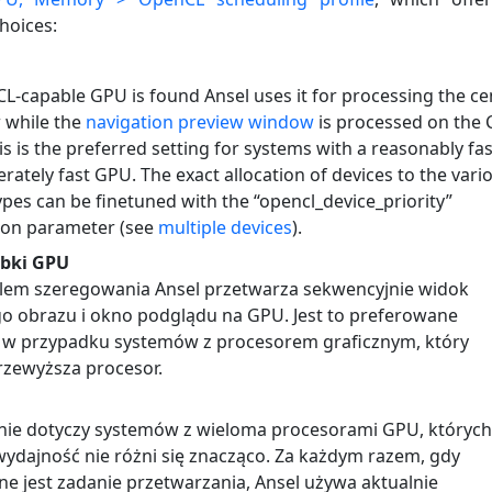
hoices:
CL-capable GPU is found Ansel uses it for processing the ce
 while the
navigation preview window
is processed on the 
his is the preferred setting for systems with a reasonably fa
ately fast GPU. The exact allocation of devices to the vari
ypes can be finetuned with the “opencl_device_priority”
ion parameter (see
multiple devices
).
ybki GPU
ilem szeregowania Ansel przetwarza sekwencyjnie widok
 obrazu i okno podglądu na GPU. Jest to preferowane
 w przypadku systemów z procesorem graficznym, który
rzewyższa procesor.
nie dotyczy systemów z wieloma procesorami GPU, których
ydajność nie różni się znacząco. Za każdym razem, gdy
e jest zadanie przetwarzania, Ansel używa aktualnie