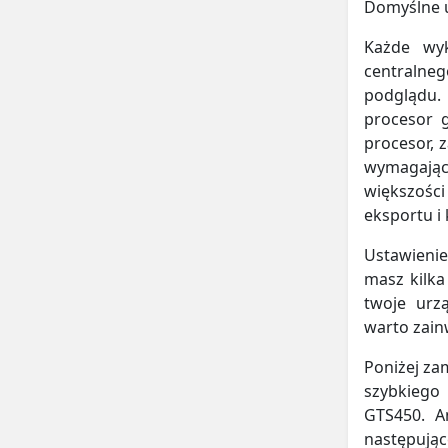
Domyślne u
Każde wy
centralneg
podglądu.
procesor g
procesor, 
wymagające
większośc
eksportu i
Ustawienie 
masz kilka
twoje urz
warto zain
Poniżej za
szybkiego
GTS450. A
następując