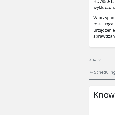
HD7950/Tah
wykluczona
W przypadk
mieli ręce
urządzenie
sprawdzane
Share
← Scheduling
Knowl