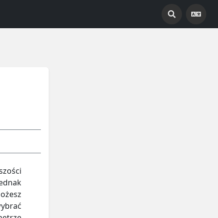
zości
jednak
możesz
wybrać
etrze