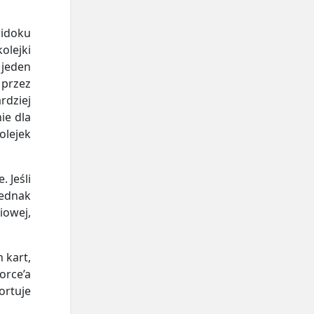
idoku
olejki
 jeden
 przez
rdziej
ie dla
lejek
 Jeśli
jednak
owej,
 kart,
orce’a
ortuje