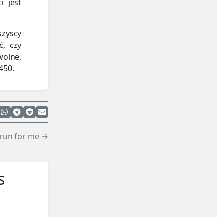
i jest
szyscy
ć, czy
wolne,
450.
t run for me →
s