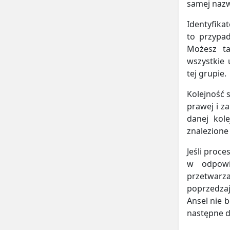
samej nazw
Identyfika
to przypad
Możesz t
wszystkie 
tej grupie.
Kolejność 
prawej i z
danej kole
znalezione
Jeśli proc
w odpowie
przetwarz
poprzedza
Ansel nie 
następne d