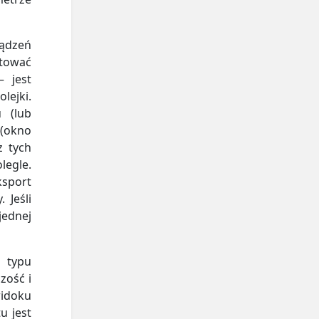
ządzeń
rtować
 jest
lejki.
 (lub
 (okno
 tych
legle.
ksport
 Jeśli
jednej
d typu
zość i
idoku
u jest