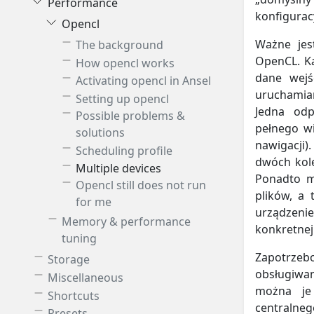
Performance
konfigurac
Opencl
Ważne jes
The background
OpenCL. K
How opencl works
dane wejś
Activating opencl in Ansel
uruchamian
Setting up opencl
Jedna odp
Possible problems &
pełnego wi
solutions
nawigacji
Scheduling profile
dwóch kole
Multiple devices
Ponadto mo
Opencl still does not run
plików, a 
for me
urządzenie
Memory & performance
konkretnej 
tuning
Zapotrzebo
Storage
obsługiwan
Miscellaneous
można je
Shortcuts
centralneg
Presets