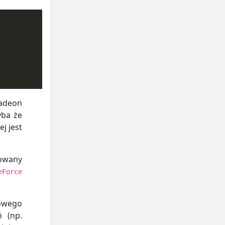
Radeon
yba że
j jest
owany
eForce
kowego
ń (np.