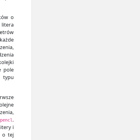
aków o
 litera
metrów
każde
zenia,
dzenia
kolejki
e pole
 typu
erwsze
lejne
zenia,
.
pencl
tery i
 o tej