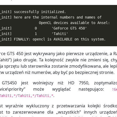
_init] FINALLY: opencl is AVAILABLE on this system.
rce GTS 450 jest wykrywany jako pierwsze urządzenie, a 
ahiti”) jako drugie. Ta kolejność zwykle nie zmieni się, ch
ja sprzętu lub sterownika zostanie zmodyfikowana, ale lepie
w urządzeń niż numerów, aby być po bezpiecznej stronie.
 GTS450 jest wolniejszy niż HD 7950, zoptymaliz
device\priority” może wyglądać następująco:
!G
.
Tahiti,*/Tahiti,*/Tahiti,*
st wyraźnie wykluczony z przetwarzania kolejki środ
est to zarezerwowane dla „wszystkich” innych urządze