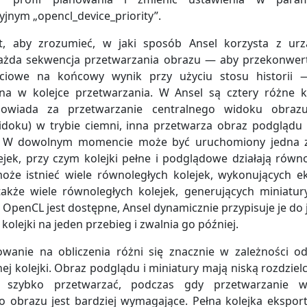
yjnym „opencl_device_priority”.
t, aby zrozumieć, w jaki sposób Ansel korzysta z ur
ażda sekwencja przetwarzania obrazu — aby przekonwe
ciowe na końcowy wynik przy użyciu stosu historii —
a w kolejce przetwarzania. W Ansel są cztery różne ko
owiada za przetwarzanie centralnego widoku obrazu
doku) w trybie ciemni, inna przetwarza obraz podglądu
). W dowolnym momencie może być uruchomiony jedna z
jek, przy czym kolejki pełne i podglądowe działają równo
że istnieć wiele równoległych kolejek, wykonujących e
także wiele równoległych kolejek, generujących miniatury.
 OpenCL jest dostępne, Ansel dynamicznie przypisuje je do 
kolejki na jeden przebieg i zwalnia go później.
wanie na obliczenia różni się znacznie w zależności o
ej kolejki. Obraz podglądu i miniatury mają niską rozdzielc
 szybko przetwarzać, podczas gdy przetwarzanie w
o obrazu jest bardziej wymagające. Pełna kolejka eksport