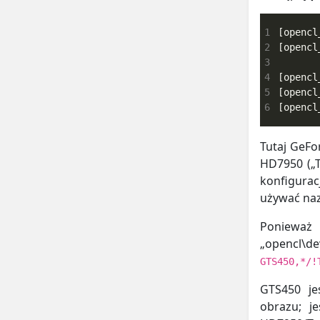
1
2
3
4
5
6
[opencl
Tutaj GeFo
HD7950 („T
konfigurac
używać naz
Ponieważ
„opencl\
GTS450,*/!
GTS450 je
obrazu; j