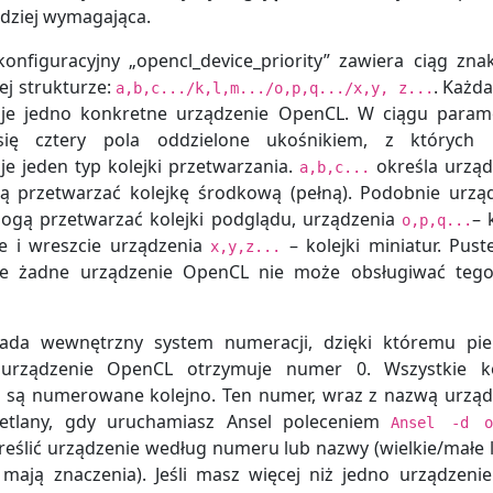
rdziej wymagająca.
onfiguracyjny „opencl_device_priority” zawiera ciąg zn
ej strukturze:
. Każda
a,b,c.../k,l,m.../o,p,q.../x,y, z...
uje jedno konkretne urządzenie OpenCL. W ciągu para
się cztery pola oddzielone ukośnikiem, z których 
je jeden typ kolejki przetwarzania.
określa urząd
a,b,c...
ą przetwarzać kolejkę środkową (pełną). Podobnie urzą
gą przetwarzać kolejki podglądu, urządzenia
– 
o,p,q...
e i wreszcie urządzenia
– kolejki miniatur. Pust
x,y,z...
że żadne urządzenie OpenCL nie może obsługiwać tego
iada wewnętrzny system numeracji, dzięki któremu pi
urządzenie OpenCL otrzymuje numer 0. Wszystkie ko
 są numerowane kolejno. Ten numer, wraz z nazwą urząd
ietlany, gdy uruchamiasz Ansel poleceniem
Ansel -d o
eślić urządzenie według numeru lub nazwy (wielkie/małe li
 mają znaczenia). Jeśli masz więcej niż jedno urządzenie