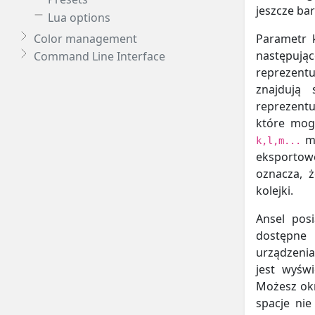
jeszcze ba
Lua options
Color management
Parametr k
następując
Command Line Interface
reprezent
znajdują 
reprezentu
które mog
mo
k,l,m...
eksportow
oznacza, 
kolejki.
Ansel pos
dostępne 
urządzenia
jest wyśw
Możesz okr
spacje nie