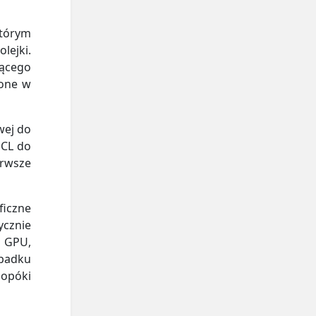
którym
lejki.
jącego
ione w
wej do
nCL do
erwsze
ficzne
cznie
 GPU,
ypadku
dopóki