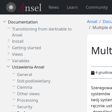
News
Learn
Community
Ansel
Docu
Documentation
Multiple d
Transitioning from darktable to
Ansel
Install
Mult
Getting started
Views
Variables
Ustawienia Ansel
4 grudnia
General
Stół podświetlany
Ciemnia
Szeregowa
systemów z
Other views
twój syste
Processing
ręcznie us
Security
„domyślny