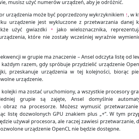
ie, musisz użyć numerów urządzeń, aby je odróżnić.
tor urządzenia może być poprzedzony wykrzyknikiem
, w 
!
ku urządzenie jest wykluczone z przetwarzania danej ko
akże użyć gwiazdki
jako wieloznacznika, reprezentu
*
urządzenia, które nie zostały wcześniej wyraźnie wymien
sekwencji w grupie ma znaczenie – Ansel odczyta listę od le
a każdym razem, gdy spróbuje przydzielić urządzenie Ope
jki, przeskanuje urządzenia w tej kolejności, biorąc pi
 wolne urządzenie.
es kolejki ma zostać uruchomiony, a wszystkie procesory gra
dniej grupie są zajęte, Ansel domyślnie automaty
a obraz na procesorze. Możesz wymusić przetwarzanie
jąc listę dozwolonych GPU znakiem plus „+”. W tym prz
będzie używał procesora, ale raczej zawiesi przetwarzanie, 
ozwolone urządzenie OpenCL nie będzie dostępne.