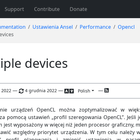
Support
Contribute
Donate
mentation
Ustawienia Ansel
Performance
Opencl
evices
iple devices
—
—
—
 2022
4 grudnia 2022
Polish
nie urządzeń OpenCL można zoptymalizować w więks
a pomocą ustawień „profil szeregowania OpenCL”. Jeśli 
m jest wyposażony w więcej niż jeden procesor graficzny, 
tawić względny priorytet urządzenia. W tym celu należy 
” profil planowania i zmienić ustawienia w param