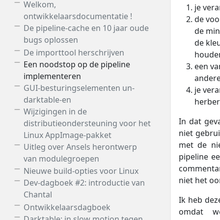
Welkom,
je ver
ontwikkelaarsdocumentatie !
de voo
De pipeline-cache en 10 jaar oude
de min
bugs oplossen
de kle
De importtool herschrijven
houden
Een noodstop op de pipeline
een va
implementeren
andere,
GUI-besturingselementen un-
je ver
darktable-en
herber
Wijzigingen in de
In dat gev
distributieondersteuning voor het
niet gebru
Linux AppImage-pakket
met de nie
Uitleg over Ansels herontwerp
pipeline e
van modulegroepen
commentare
Nieuwe build-opties voor Linux
niet het o
Dev-dagboek #2: introductie van
Chantal
Ik heb dez
Ontwikkelaarsdagboek
omdat we
Darktable: in slow motion tegen