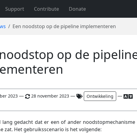
Support
Contribute
Donate
uws
Een noodstop op de pipeline implementeren
noodstop op de pipelin
lementeren
—
—
—
ber 2023
28 november 2023
Ontwikkeling
l lang gedacht dat er een of ander noodstopmechanisme
ne zat. Het gebruiksscenario is het volgende: