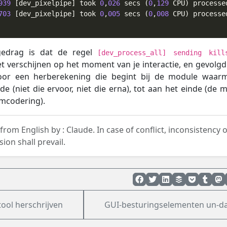
939
 [dev_pixelpipe] took 
0
,
026
 secs (
0
,
129
 CPU) processe
703
 [dev_pixelpipe] took 
0
,
005
 secs (
0
,
008
 CPU) processe
edrag is dat de regel
[dev_process_all] sending kill
 verschijnen op het moment van je interactie, en gevolg
or een herberekening die begint bij de module waarm
de (niet die ervoor, niet die erna), tot aan het einde (de 
mcodering).
 from English by :
Claude.
In case of conflict, inconsistency o
sion shall prevail.
ool herschrijven
GUI-besturingselementen un-da