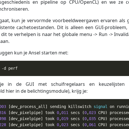
sgeschiedenis en pipeline op CPU/OpenCL) en we ze c
nchroniseren.
sgaat, kun je vervormde voorbeeldweergaven ervaren als 
istente cachetoestanden. Dit is alleen een GUI-probleem,
it te verhelpen is naar het globale menu -> Run -> Invalida
gaan.
ggen kun je Ansel starten met:
 -d perf
e in de GUI met schuifregelaars en keuzelijsten 
ld hier in de belichtingsmodule), krijg je:
003
 [dev_process_all] sending killswitch 
signal
 on runni
816
 [dev_pixelpipe] took 
0
,
011
 secs (
0
,
023
 CPU) processe
498
 [dev_pixelpipe] took 
0
,
019
 secs (
0
,
035
 CPU) processe
228
 [dev_pixelpipe] took 
0
,
023
 secs (
0
,
061
 CPU) processe