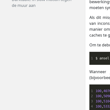
bewerking
de muur aan
moeten sy
Als dit mi
van incons
manier om d
caches te 
Om te debu
1
$ ansel
Wanneer j
(bijvoorbee
1
100
,
407
2
100
,
509
3
100
,
510
4
100
,
533