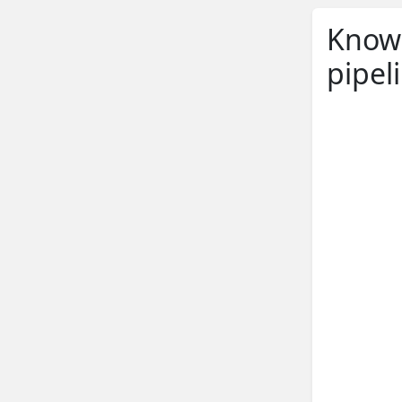
Knowl
pipel