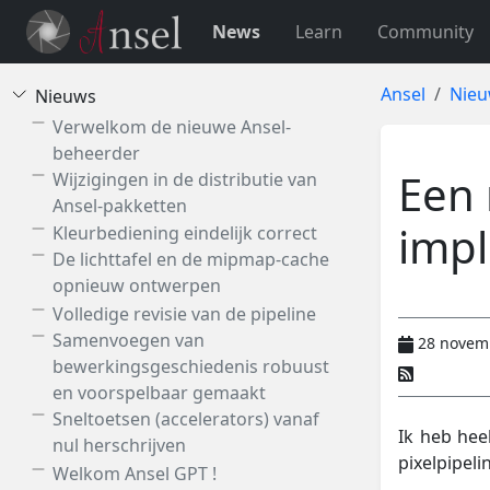
News
Learn
Community
Ansel
Nie
Nieuws
Verwelkom de nieuwe Ansel-
beheerder
Een 
Wijzigingen in de distributie van
Ansel-pakketten
imp
Kleurbediening eindelijk correct
De lichttafel en de mipmap-cache
opnieuw ontwerpen
Volledige revisie van de pipeline
Samenvoegen van
28 novem
bewerkingsgeschiedenis robuust
en voorspelbaar gemaakt
Sneltoetsen (accelerators) vanaf
Ik heb hee
nul herschrijven
pixelpipeli
Welkom Ansel GPT !