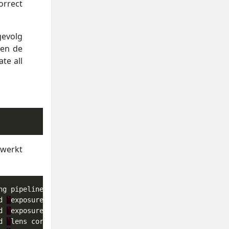
orrect
gevolg
 en de
te all
werkt
ng pipelines took 
0
,
000
 secs (
0
,
000
d 
`
exposure
`
d 
`
exposure
`
d 
`
lens correction
`