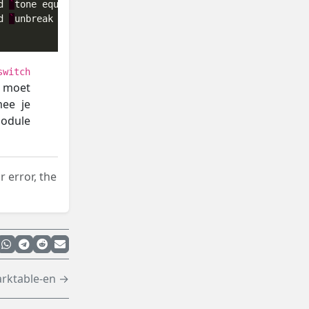
d 
`
tone equalizer
`
d 
`
unbreak input profile
`
switch
d moet
ee je
module
r error, the
rktable-en →