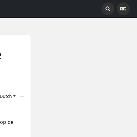
e
—
Dutch
 op de