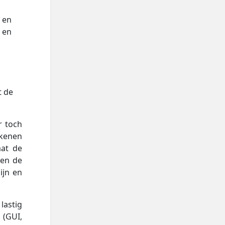
 en
 en
t de
r toch
ekenen
aat de
ien de
ijn en
lastig
(GUI,