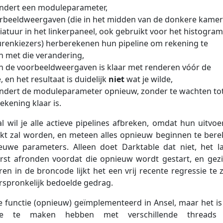
andert een moduleparameter,
rbeeldweergaven (die in het midden van de donkere kamer
iatuur in het linkerpaneel, ook gebruikt voor het histogram
urenkiezers) herberekenen hun pipeline om rekening te
 met die verandering,
n de voorbeeldweergaven is klaar met renderen vóór de
 en het resultaat is duidelijk
niet
wat je wilde,
andert de moduleparameter opnieuw, zonder te wachten to
ekening klaar is.
al wil je alle actieve pipelines afbreken, omdat hun uitvoe
ikt zal worden, en meteen alles opnieuw beginnen te ber
uwe parameters. Alleen doet Darktable dat niet, het l
erst afronden voordat die opnieuw wordt gestart, en gez
n in de broncode lijkt het een vrij recente regressie te z
orspronkelijk bedoelde gedrag.
e functie (opnieuw) geïmplementeerd in Ansel, maar het is 
 te maken hebben met verschillende threads 