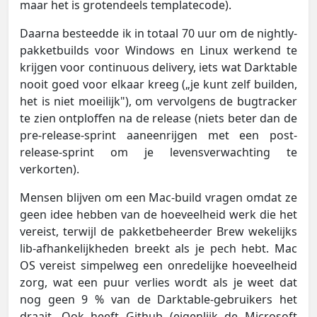
maar het is grotendeels templatecode).
Daarna besteedde ik in totaal 70 uur om de nightly-
pakketbuilds voor Windows en Linux werkend te
krijgen voor continuous delivery, iets wat Darktable
nooit goed voor elkaar kreeg („je kunt zelf builden,
het is niet moeilijk"), om vervolgens de bugtracker
te zien ontploffen na de release (niets beter dan de
pre-release-sprint aaneenrijgen met een post-
release-sprint om je levensverwachting te
verkorten).
Mensen blijven om een Mac-build vragen omdat ze
geen idee hebben van de hoeveelheid werk die het
vereist, terwijl de pakketbeheerder Brew wekelijks
lib-afhankelijkheden breekt als je pech hebt. Mac
OS vereist simpelweg een onredelijke hoeveelheid
zorg, wat een puur verlies wordt als je weet dat
nog geen 9 % van de Darktable-gebruikers het
draait. Ook heeft Github (eigenlijk de Microsoft