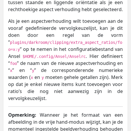
tussen staande en liggende oriëntatie als je een
rechthoekige aspect verhouding hebt geselecteerd.
Als je een aspectverhouding wilt toevoegen aan de
vooraf gedefinieerde vervolgkeuzelijst, kan je dit
doen door een regel van de vorm
“
plugins/darkroom/clipping/extra_aspect_ratios/fo
” op te nemen in het configuratiebestand van
o=x:y
Ansel
. Hier definieert
$HOME/.config/Ansel/Anselrc
“
” de naam van de nieuwe aspectverhouding en
foo
“
” en “
” de corresponderende numerieke
x
y
waarden (
en
moeten gehele getallen zijn). Merk
x
y
op dat je enkel nieuwe items kunt toevoegen voor
ratio’s die nog niet aanwezig zijn in de
vervolgkeuzelijst.
Opmerking:
Wanneer je het formaat van een
afbeelding in de vrije hand-modus wijzigt, kan je de
momenteel ingestelde beeldverhouding behouden