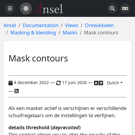
Ansel
Documentation
Views
Ontwikkelen
Masking & blending
Masks
Mask contours
Mask contours
—
—
4 december 2022
17 juni 2026
Dutch
—
Als een masker actief is verschijnen er verschillende
schuifregelaars om de instellingen te verfijnen.
details threshold (
deprecated
)
This control allows you to alter the opacity of the