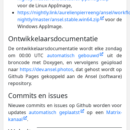
voor de Linux AppImage,
https://nightly.link/aurelienpierreeng/ansel/workf
nightly/master/ansel.stable.win64.zip
voor de
Windows AppImage.
Ontwikkelaarsdocumentatie
De ontwikkelaarsdocumentatie wordt elke zondag
om 00:00 UTC
automatisch gebouwd
uit de
broncode met Doxygen, en vervolgens geüpload
naar
https://dev.ansel.photos
, dat gehost wordt op
Github Pages gekoppeld aan de Ansel (software)
repository.
Commits en issues
Nieuwe commits en issues op Github worden voor
updates
automatisch geplaatst
op een
Matrix-
kanaal
.