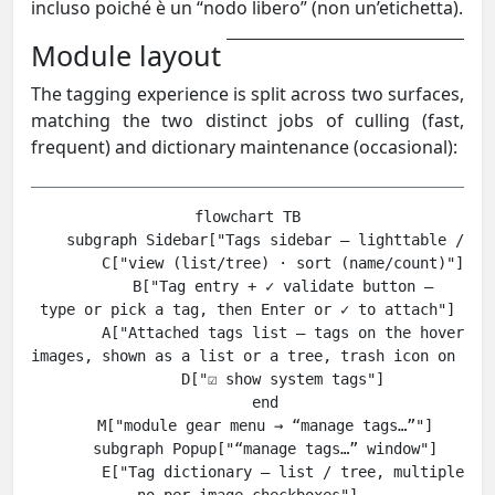
incluso poiché è un “nodo libero” (non un’etichetta).
Module layout
The tagging experience is split across two surfaces,
matching the two distinct jobs of culling (fast,
frequent) and dictionary maintenance (occasional):
flowchart TB

    subgraph Sidebar["Tags sidebar — lighttable / map
        C["view (list/tree) · sort (name/count)"]

        B["Tag entry + ✓ validate button —
type or pick a tag, then Enter or ✓ to attach"]

        A["Attached tags list — tags on the hovered 
images, shown as a list or a tree, trash icon on each
        D["☑ show system tags"]

    end

    M["module gear menu → “manage tags…”"]

    subgraph Popup["“manage tags…” window"]

        E["Tag dictionary — list / tree, multiple se
no per-image checkboxes"]
