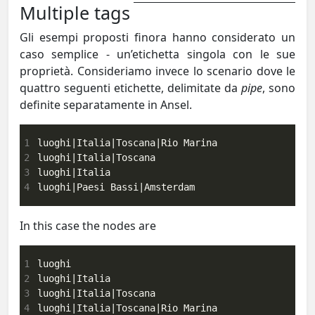
Multiple tags
Gli esempi proposti finora hanno considerato un
caso semplice - un’etichetta singola con le sue
proprietà. Consideriamo invece lo scenario dove le
quattro seguenti etichette, delimitate da
pipe
, sono
definite separatamente in Ansel.
1
2
3
4
luoghi|Paesi Bassi|Amsterdam
In this case the nodes are
1
2
3
4