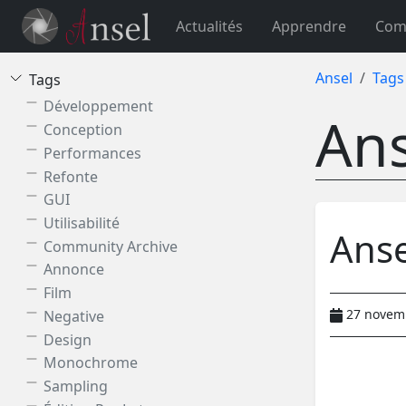
Actualités
Apprendre
Com
Ansel
Tags
Tags
Développement
Ans
Conception
Performances
Refonte
GUI
Utilisabilité
Anse
Community Archive
Annonce
Film
27 novem
Negative
Design
Monochrome
Sampling