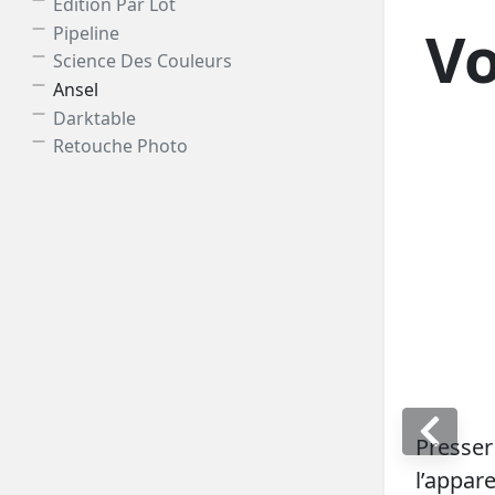
Édition Par Lot
Vo
Pipeline
Science Des Couleurs
Ansel
Darktable
Retouche Photo
Presse
l’appa