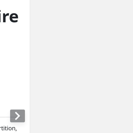
ire
tition,