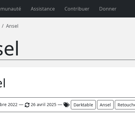
munauté
Assistance
Contribuer
Donner
Ansel
el
l
—
—
bre 2022
26 avril 2025
Darktable
Ansel
Retouch