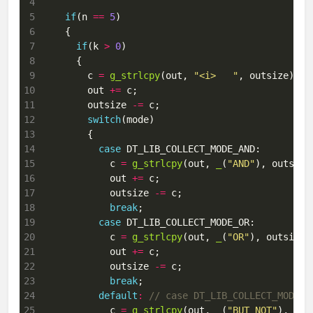
 4
 5
if
(n 
==
5
 6
 7
if
(k 
>
0
 8
 9
        c 
=
g_strlcpy
(out, 
"<i>   "
10
        out 
+=
11
        outsize 
-=
12
switch
13
14
case
15
            c 
=
g_strlcpy
(out, 
_
(
"AND"
16
            out 
+=
17
            outsize 
-=
18
break
19
case
20
            c 
=
g_strlcpy
(out, 
_
(
"OR"
21
            out 
+=
22
            outsize 
-=
23
break
24
default
:
25
            c 
=
g_strlcpy
(out, 
_
(
"BUT NOT"