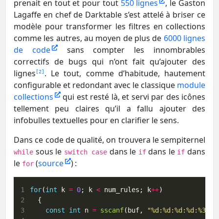
prenait en tout et pour tout
550 lignes
, le Gaston
Lagaffe en chef de Darktable s’est attelé à briser ce
modèle pour transformer les filtres en collections
comme les autres, au moyen de plus de
6000 lignes
de code
sans compter les innombrables
correctifs de bugs qui n’ont fait qu’ajouter des
lignes
. Le tout, comme d’habitude, hautement
2
configurable et redondant avec le classique
module
collections
qui est resté là, et servi par des icônes
tellement peu claires qu’il a fallu ajouter des
infobulles textuelles pour en clarifier le sens.
Dans ce code de qualité, on trouvera le sempiternel
sous le
dans le
dans le
dans
while
switch case
if
if
le
(
source
) :
for
 1
for
(
int
 k 
=
0
; k 
<
 num_rules; k
++
 2
 3
const
int
 n 
=
sscanf
(buf, 
"%d:%d:%d:%d:%399[