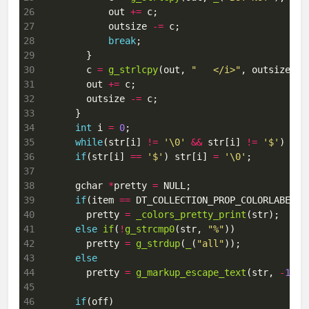
26
            out 
+=
27
            outsize 
-=
28
break
29
30
        c 
=
g_strlcpy
(out, 
"   </i>"
31
        out 
+=
32
        outsize 
-=
33
34
int
 i 
=
0
35
while
(str[i] 
!=
'\0'
&&
 str[i] 
!=
'$'
) i
++
36
if
(str[i] 
==
'$'
) str[i] 
=
'\0'
37
38
      gchar 
*
pretty 
=
39
if
(item 
==
40
        pretty 
=
_colors_pretty_print
41
else
if
(
!
g_strcmp0
(str, 
"%"
42
        pretty 
=
g_strdup
(
_
(
"all"
43
else
44
        pretty 
=
g_markup_escape_text
(str, 
-
1
45
46
if