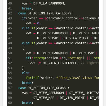
40
    vws 
=
41
break
42
case
43
if
(owner 
==
&
darktable.control
->
44
      vws 
=
0
45
else
if
(owner 
==
&
darktable.control
->
46
      vws 
=
 DT_VIEW_DARKROOM 
|
 DT_VIEW_LIGHTTABL
47
            DT_VIEW_MAP 
|
 DT_VIEW_PRINT 
|
48
else
if
(owner 
==
&
darktable.control
->
49
50
      vws 
=
 DT_VIEW_DARKROOM 
|
 DT_VIEW_MAP 
|
 DT_
51
if
(
!
strcmp
(action
->
id,
"rating"
) 
||
!
strcmp
52
        vws 
|=
 DT_VIEW_LIGHTTABLE; 
53
54
else
55
fprintf
(stderr, 
"[find_views] views for ca
56
break
57
case
58
    vws 
=
 DT_VIEW_DARKROOM 
|
 DT_VIEW_LIGHTTABLE 
59
          DT_VIEW_MAP 
|
 DT_VIEW_PRINT 
|
60
break