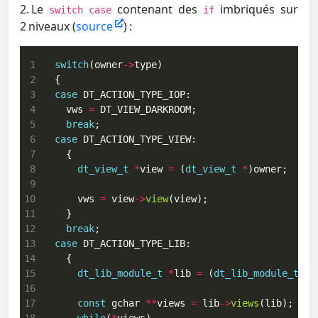
2. Le
contenant des
imbriqués sur
switch
case
if
2 niveaux (
source
) :
 1
switch
(owner
->
 2
 3
case
 4
    vws 
=
 5
break
 6
case
 7
 8
dt_view_t
*
view 
=
 (
dt_view_t
*
 9
10
      vws 
=
 view
->
view
11
12
break
13
case
14
15
dt_lib_module_t
*
lib 
=
 (
dt_lib_module_t
*
16
17
const
 gchar 
**
views 
=
 lib
->
views