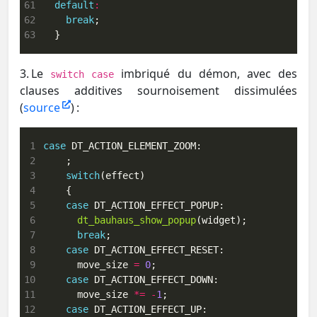
61
default
:
62
break
63
  }
3. Le
imbriqué du démon, avec des
switch
case
clauses additives sournoisement dissimulées
(
source
) :
 1
case
 2
 3
switch
 4
 5
case
 6
dt_bauhaus_show_popup
 7
break
 8
case
 9
      move_size 
=
0
10
case
11
      move_size 
*=
-
1
12
case