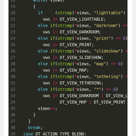
18
while
(
*
19
20
if
     (
strcmp
(
*
views, 
"lighttable"
) 
==
21
          vws 
|=
22
else
if
(
strcmp
(
*
views, 
"darkroom"
) 
==
0
23
          vws 
|=
24
else
if
(
strcmp
(
*
views, 
"print"
) 
==
0
25
          vws 
|=
26
else
if
(
strcmp
(
*
views, 
"slideshow"
) 
==
0
27
          vws 
|=
28
else
if
(
strcmp
(
*
views, 
"map"
) 
==
0
29
          vws 
|=
30
else
if
(
strcmp
(
*
views, 
"tethering"
) 
==
0
31
          vws 
|=
32
else
if
(
strcmp
(
*
views, 
"*"
) 
==
0
33
          vws 
|=
 DT_VIEW_DARKROOM 
|
 DT_VIEW_LIGH
34
                 DT_VIEW_MAP 
|
 DT_VIEW_PRINT 
|
35
        views
++
36
37
38
break
39
case