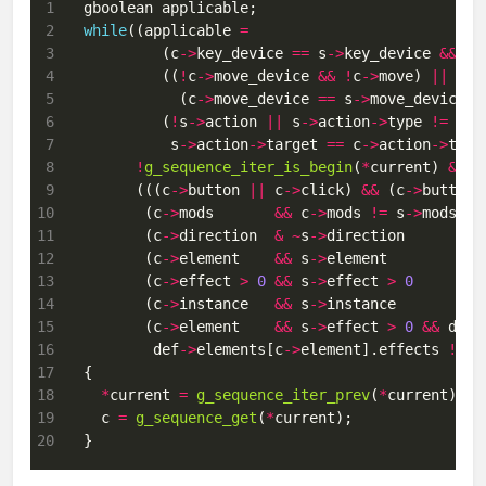
 1
 2
while
((applicable 
=
 3
           (c
->
key_device 
==
 s
->
key_device 
&&
 c
-
 4
           ((
!
c
->
move_device 
&&
!
c
->
move) 
||
 5
             (c
->
move_device 
==
 s
->
move_device 
&
 6
           (
!
s
->
action 
||
 s
->
action
->
type 
!=
 DT_
 7
            s
->
action
->
target 
==
 c
->
action
->
targ
 8
!
g_sequence_iter_is_begin
(
*
current) 
&&
 9
        (((c
->
button 
||
 c
->
click) 
&&
 (c
->
button 
10
         (c
->
mods       
&&
 c
->
mods 
!=
 s
->
mods ) 
11
         (c
->
direction  
&
~
s
->
direction       ) 
12
         (c
->
element    
&&
 s
->
element         ) 
13
         (c
->
effect 
>
0
&&
 s
->
effect 
>
0
      ) 
14
         (c
->
instance   
&&
 s
->
instance        ) 
15
         (c
->
element    
&&
 s
->
effect 
>
0
&&
 def 
16
          def
->
elements[c
->
element].effects 
!=
 d
17
18
*
current 
=
g_sequence_iter_prev
(
*
19
    c 
=
g_sequence_get
(
*
20
  }