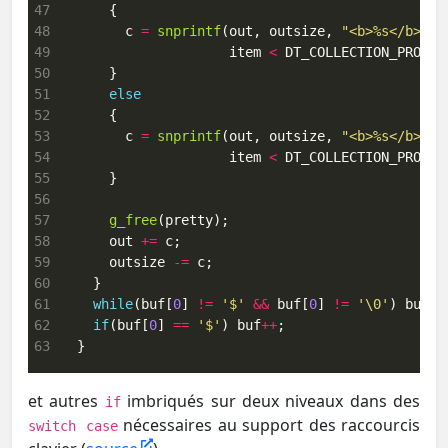
47
48
        c 
=
snprintf
(out, outsize, 
"<b>%s</b>%s 
49
                     item 
<
 DT_COLLECTION_PROP_L
50
51
else
52
53
        c 
=
snprintf
(out, outsize, 
"<b>%s</b> %s
54
                     item 
<
 DT_COLLECTION_PROP_L
55
56
57
g_free
58
      out 
+=
59
      outsize 
-=
60
61
while
(buf[
0
] 
!=
'$'
&&
 buf[
0
] 
!=
'\0'
) buf
++
62
if
(buf[
0
] 
==
'$'
) buf
++
63
  }
et autres
imbriqués sur deux niveaux dans des
if
nécessaires au support des raccourcis
switch case