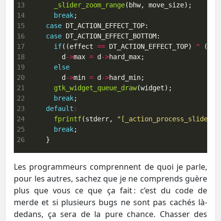
13
_slider_zoom_range
14
break
15
case
16
case
17
if
((effect 
==
 DT_ACTION_EFFECT_TOP) 
^
 (d
->
18
        d
->
max 
=
 d
->
19
else
20
        d
->
min 
=
 d
->
21
gtk_widget_queue_draw
22
break
23
default
:
24
fprintf
(stderr, 
"[_action_process_slider] 
25
break
26
    }
Les programmeurs comprennent de quoi je parle,
pour les autres, sachez que je ne comprends guère
plus que vous ce que ça fait : c’est du code de
merde et si plusieurs bugs ne sont pas cachés là-
dedans, ça sera de la pure chance. Chasser des