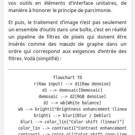
vos outils en éléments d’interface unitaires, de
manière à honorer le principe de parcimonie.
Et puis, le traitement d’image n’est pas seulement
un ensemble d’outils dans une boîte, c’est en réalité
un pipeline de filtres de pixels qui doivent être
insérés comme des nœuds de graphe dans un
ordre qui correspond aux exigences d’entrée des
filtres. Voilà (simplifié) :
flowchart TD

    r(Raw input) --> d1[Raw denoise]

    d1 --> demosaic[Demosaic]

    demosaic --> d2[RGB denoise]

    d2 --> wb[White balance]

    wb --> bright1["Brightness enhancement (linear)"]
    bright1 --> blur1[Blur / Deblur]

    blur1 --> color_lin["Color shift (linear)"]

    color_lin --> contrast1["Contrast enhancement / B
    contrast1 --> color_nl["Color shift (non-linear) 