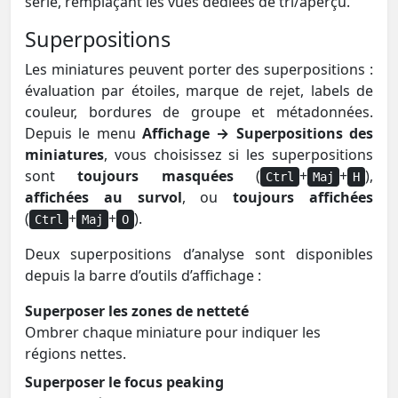
série, remplaçant les vues dédiées de tri/aperçu.
Superpositions
Les miniatures peuvent porter des superpositions :
évaluation par étoiles, marque de rejet, labels de
couleur, bordures de groupe et métadonnées.
Depuis le menu
Affichage → Superpositions des
miniatures
, vous choisissez si les superpositions
sont
toujours masquées
(
+
+
),
Ctrl
Maj
H
affichées au survol
, ou
toujours affichées
(
+
+
).
Ctrl
Maj
O
Deux superpositions d’analyse sont disponibles
depuis la barre d’outils d’affichage :
Superposer les zones de netteté
Ombrer chaque miniature pour indiquer les
régions nettes.
Superposer le focus peaking