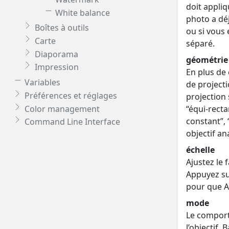
doit appliq
White balance
photo a déj
Boîtes à outils
ou si vous
Carte
séparé.
Diaporama
géométrie
Impression
En plus de 
Variables
de projecti
Préférences et réglages
projection 
Color management
“équi-recta
constant”, 
Command Line Interface
objectif a
échelle
Ajustez le 
Appuyez sur
pour que A
mode
Le comport
l’objectif.