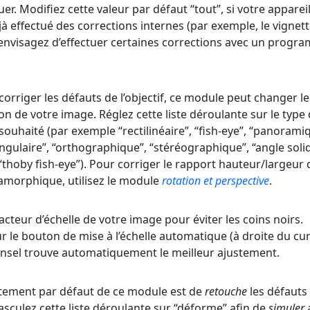
uer. Modifiez cette valeur par défaut “tout”, si votre apparei
à effectué des corrections internes (par exemple, le vignett
 envisagez d’effectuer certaines corrections avec un progr
corriger les défauts de l’objectif, ce module peut changer le
on de votre image. Réglez cette liste déroulante sur le type
souhaité (par exemple “rectilinéaire”, “fish-eye”, “panorami
ngulaire”, “orthographique”, “stéréographique”, “angle soli
“thoby fish-eye”). Pour corriger le rapport hauteur/largeur 
namorphique, utilisez le module
rotation et perspective
.
facteur d’échelle de votre image pour éviter les coins noirs.
 le bouton de mise à l’échelle automatique (à droite du cu
nsel trouve automatiquement le meilleur ajustement.
ement par défaut de ce module est de
retouche
les défauts
 Basculez cette liste déroulante sur “déforme” afin de
simuler