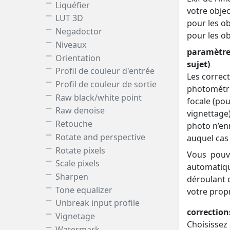
Liquéfier
votre obje
LUT 3D
pour les o
Negadoctor
pour les ob
Niveaux
paramètres
Orientation
sujet)
Profil de couleur d'entrée
Les correc
Profil de couleur de sortie
photométriq
Raw black/white point
focale (pou
Raw denoise
vignettage)
Retouche
photo n’enr
Rotate and perspective
auquel cas
Rotate pixels
Vous pouv
Scale pixels
automatiq
Sharpen
déroulant 
Tone equalizer
votre propr
Unbreak input profile
correction
Vignetage
Choisissez 
Watermark