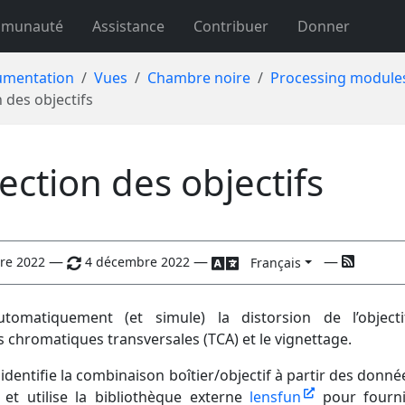
munauté
Assistance
Contribuer
Donner
mentation
Vues
Chambre noire
Processing module
 des objectifs
ection des objectifs
—
—
—
re 2022
4 décembre 2022
Français
utomatiquement (et simule) la distorsion de l’objecti
 chromatiques transversales (TCA) et le vignettage.
dentifie la combinaison boîtier/objectif à partir des donnée
 et utilise la bibliothèque externe
lensfun
pour fourni