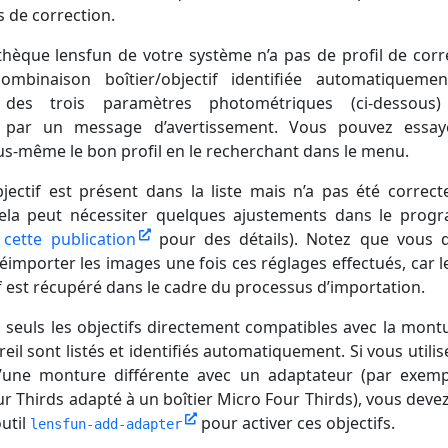
 de correction.
iothèque lensfun de votre système n’a pas de profil de corr
ombinaison boîtier/objectif identifiée automatiquemen
 des trois paramètres photométriques (ci-dessous)
 par un message d’avertissement. Vous pouvez essay
us-même le bon profil en le recherchant dans le menu.
bjectif est présent dans la liste mais n’a pas été correc
 cela peut nécessiter quelques ajustements dans le pro
r
cette publication
pour des détails). Notez que vous 
réimporter les images une fois ces réglages effectués, car 
if est récupéré dans le cadre du processus d’importation.
, seuls les objectifs directement compatibles avec la mont
eil sont listés et identifiés automatiquement. Si vous utilis
d’une monture différente avec un adaptateur (par exem
ur Thirds adapté à un boîtier Micro Four Thirds), vous devez
outil
pour activer ces objectifs.
lensfun-add-adapter