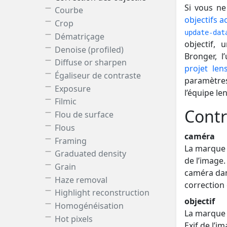
Si vous ne 
Courbe
objectifs 
Crop
update-dat
Dématriçage
objectif,
Denoise (profiled)
Bronger, l
Diffuse or sharpen
projet len
Égaliseur de contraste
paramètres
Exposure
l’équipe le
Filmic
Contr
Flou de surface
Flous
caméra
Framing
La marque 
Graduated density
de l’image
Grain
caméra dan
Haze removal
correction 
Highlight reconstruction
objectif
Homogénéisation
La marque e
Hot pixels
Exif de l’