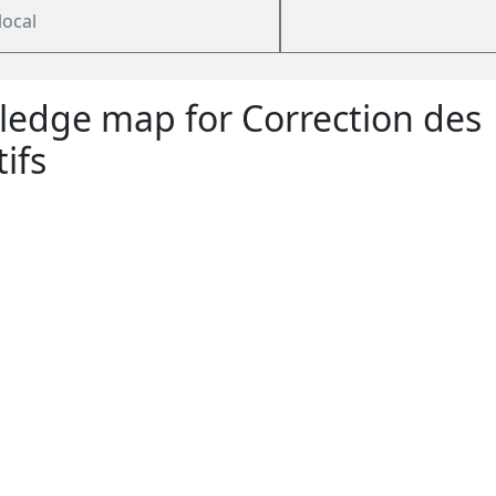
local
edge map for Correction des
ifs