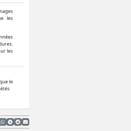
images
e les
onnées
dures.
ur les
que le
iétés