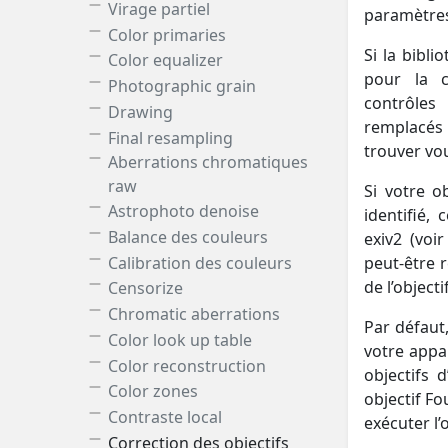
Virage partiel
paramètres
Color primaries
Si la bibl
Color equalizer
pour la c
Photographic grain
contrôles
Drawing
remplacés
Final resampling
trouver vo
Aberrations chromatiques
raw
Si votre o
Astrophoto denoise
identifié,
Balance des couleurs
exiv2 (voi
Calibration des couleurs
peut-être 
de l’object
Censorize
Chromatic aberrations
Par défaut
Color look up table
votre appar
Color reconstruction
objectifs 
Color zones
objectif Fo
Contraste local
exécuter l’
Correction des objectifs