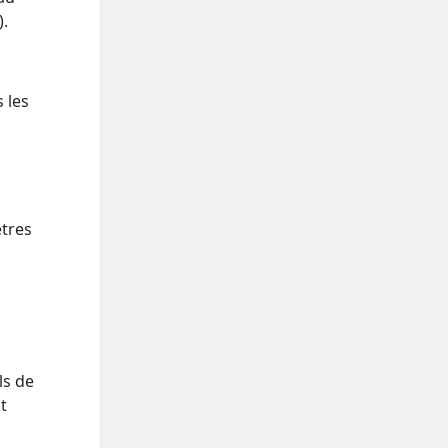
).
 les
ètres
ls de
t