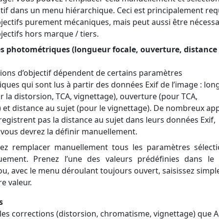
ctif dans un menu hiérarchique. Ceci est principalement req
bjectifs purement mécaniques, mais peut aussi être nécessa
jectifs hors marque / tiers.
 photométriques (longueur focale, ouverture, distance
tions d’objectif dépendent de certains paramètres
ues qui sont lus à partir des données Exif de l’image : lo
r la distorsion, TCA, vignettage), ouverture (pour TCA,
 et distance au sujet (pour le vignettage). De nombreux app
egistrent pas la distance au sujet dans leurs données Exif,
 vous devrez la définir manuellement.
ez remplacer manuellement tous les paramètres sélect
uement. Prenez l’une des valeurs prédéfinies dans l
ou, avec le menu déroulant toujours ouvert, saisissez simp
e valeur.
s
les corrections (distorsion, chromatisme, vignettage) que A