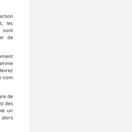
ection
t, les
 sont
er de
tement
gramme
devrez
le nom
ure de
ez des
ple un
 alors