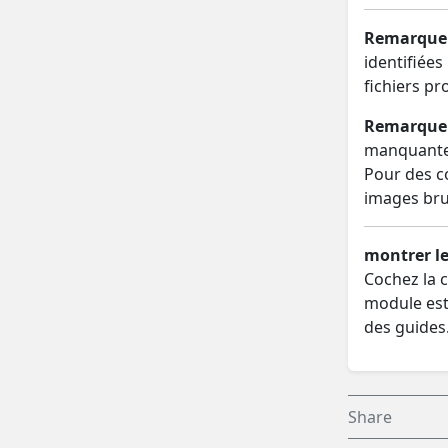
Remarque
identifié
fichiers p
Remarque
manquantes
Pour des co
images brui
montrer le
Cochez la c
module est 
des guides
Share