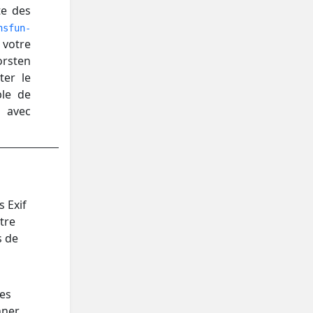
te des
nsfun-
 votre
rsten
ter le
le de
l avec
 Exif
tre
s de
ées
nner