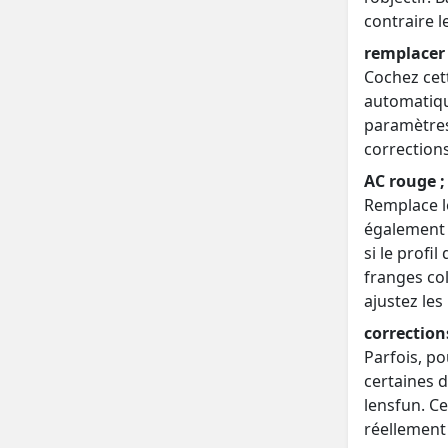
contraire l
remplacer
Cochez cet
automatiqu
paramètres
correction
AC rouge ;
Remplace l
également 
si le profil
franges col
ajustez le
correction
Parfois, p
certaines d
lensfun. C
réellement 