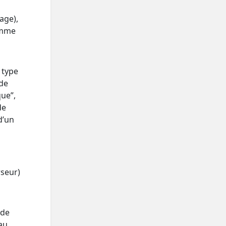
l
age),
amme
 type
 de
que”,
de
d’un
rseur)
 de
au