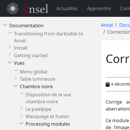
Actualités
Apprendre
Com
Ansel
Docu
Documentation
Correction
Transitioning from darktable to
Ansel
Install
Corr
Getting started
Vues
Menu global
Table lumineuse
4 décemb
Chambre noire
Disposition de la vue
chambre noire
Corrige a
aberrations
Le pixelpipe
Masquage et fusion
Ce module i
Processing modules
de l’image