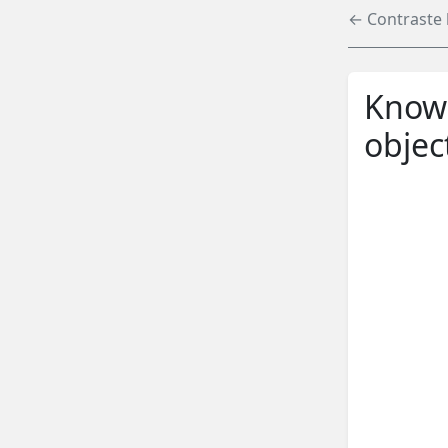
← Contraste 
Knowl
object