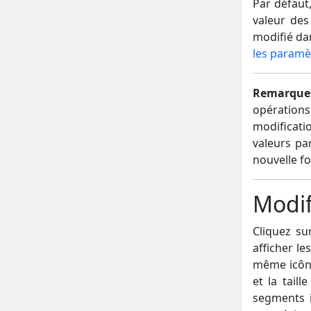
Par défaut,
valeur de
modifié d
les param
Remarque
opération
modificati
valeurs pa
nouvelle f
Modif
Cliquez su
afficher le
même icôn
et la tail
segments i