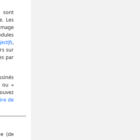
t sont
e. Les
image
odules
ectifs
,
rs sur
es par
ssinés
» ou «
ouvez
ire de
ée (de