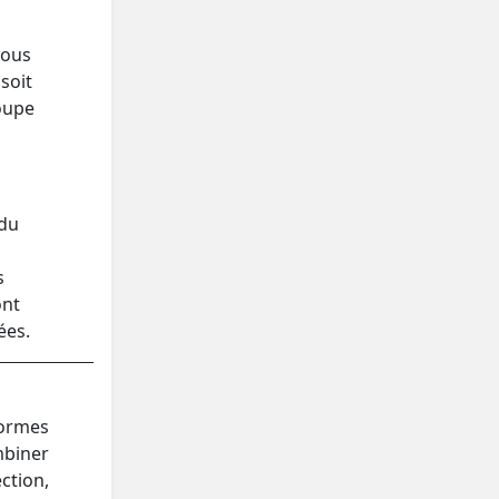
vous
 soit
oupe
 du
n
s
ont
ées.
formes
mbiner
ction,