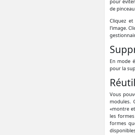
pour évite
de pinceau
Cliquez et
l’image. C
gestionnai
Suppr
En mode éd
pour la su
Réuti
Vous pouve
modules. C
«montre et
les forme
formes que
disponibles