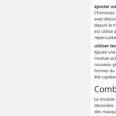
ajouter un
Choisissez
avez dessi
depuis le 
est utilisé
répercutées
utiliser l
Ajoute une
module actu
nouveau gr
formes du 
été copiée
Combi
Le module
dessinées
des masque