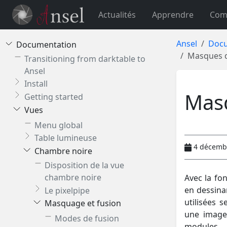
Actualités
Apprendre
Com
Ansel
Docu
Documentation
Masques 
Transitioning from darktable to
Ansel
Install
Mas
Getting started
Vues
Menu global
Table lumineuse
4 décemb
Chambre noire
Disposition de la vue
chambre noire
Avec la fo
en dessina
Le pixelpipe
utilisées 
Masquage et fusion
une image,
Modes de fusion
modules.