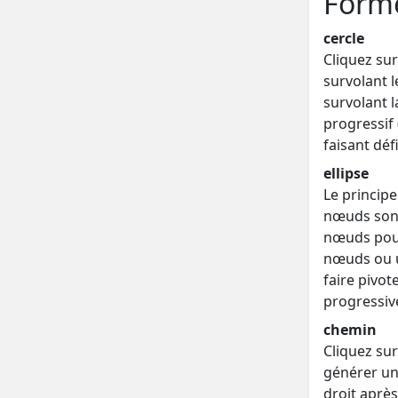
Forme
cercle
Cliquez sur
survolant l
survolant 
progressif
faisant déf
ellipse
Le principe
nœuds sont a
nœuds pour a
nœuds ou ut
faire pivot
progressiv
chemin
Cliquez sur
générer un
droit après