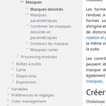
Masques
Masques dessinés
Les forme
Masques
rendues à 
paramétriques
formes so
Combiner les masques
d’origine e
dessinés et
de distors
paramétriques
rotation et 
la même zo
Contours du masque
la suite.
Masques raster
Processing modules
Les contrô
Boîtes à outils
peuvent êt
masque de
Carte
également 
Diaporama
masques
.
Impression
Variables
Créer
Préférences et réglages
Color management
Choisisse