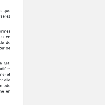
is que
serez
formes
nez en
ode de
ter de
he Maj
difier
me) et
nt elle
n mode
rme en