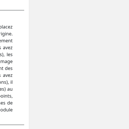
placez
igine.
lement
s avez
), les
’image
nt des
s avez
s), il
es) au
oints,
nes de
module