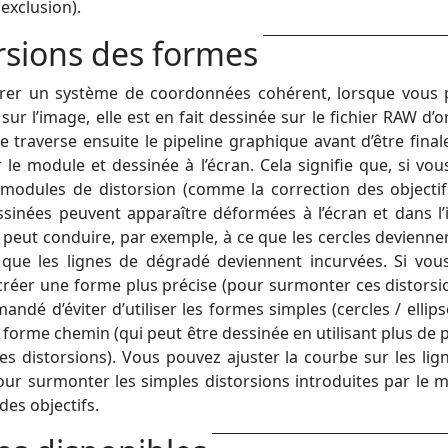
 exclusion).
rsions des formes
urer un système de coordonnées cohérent, lorsque vous 
ur l’image, elle est en fait dessinée sur le fichier RAW d’or
e traverse ensuite le pipeline graphique avant d’être fina
r le module et dessinée à l’écran. Cela signifie que, si vou
 modules de distorsion (comme la correction des objectifs
sinées peuvent apparaître déformées à l’écran et dans l
a peut conduire, par exemple, à ce que les cercles devienne
t que les lignes de dégradé deviennent incurvées. Si vou
créer une forme plus précise (pour surmonter ces distorsion
ndé d’éviter d’utiliser les formes simples (cercles / ellips
a forme chemin (qui peut être dessinée en utilisant plus de p
les distorsions). Vous pouvez ajuster la courbe sur les lig
ur surmonter les simples distorsions introduites par le 
des objectifs.