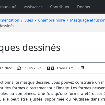
munauté
Assistance
Contribuer
Donner
mentation
Vues
Chambre noire
Masquage et fusio
dessinés
ques dessinés
—
—
—
re 2022
17 juin 2026
Français
nctionnalité masque dessiné, vous pouvez construire un 
nt des formes directement sur l’image. Les formes peuven
seules ou combinées. Une fois qu’une forme a été dessin
 elle peut être ajustée, supprimée ou réutilisée dans d’