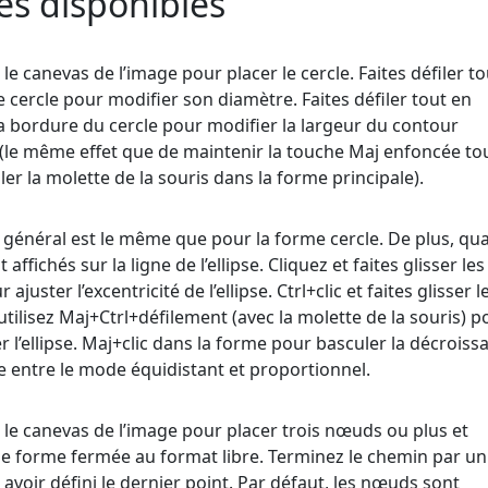
s disponibles
 le canevas de l’image pour placer le cercle. Faites défiler t
e cercle pour modifier son diamètre. Faites défiler tout en
la bordure du cercle pour modifier la largeur du contour
 (le même effet que de maintenir la touche Maj enfoncée to
iler la molette de la souris dans la forme principale).
 général est le même que pour la forme cercle. De plus, qu
ffichés sur la ligne de l’ellipse. Cliquez et faites glisser les
juster l’excentricité de l’ellipse. Ctrl+clic et faites glisser l
ilisez Maj+Ctrl+défilement (avec la molette de la souris) p
er l’ellipse. Maj+clic dans la forme pour basculer la décroiss
e entre le mode équidistant et proportionnel.
 le canevas de l’image pour placer trois nœuds ou plus et
e forme fermée au format libre. Terminez le chemin par un 
 avoir défini le dernier point. Par défaut, les nœuds sont