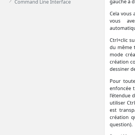
gauche à dr
Command Line Interface
Cela vous 
vous ave
automatiq
Ctrl+clic 
du même ty
mode créa
création c
dessiner d
Pour toute
enfoncée t
l’étendue d
utiliser Ct
est transp
création q
question).