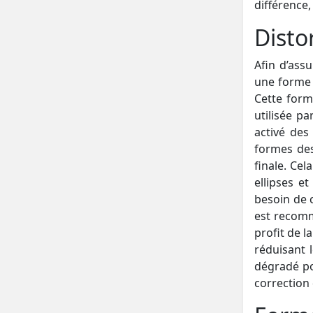
différence,
Disto
Afin d’ass
une forme s
Cette form
utilisée pa
activé des
formes des
finale. Cel
ellipses e
besoin de 
est recomma
profit de l
réduisant 
dégradé po
correction 