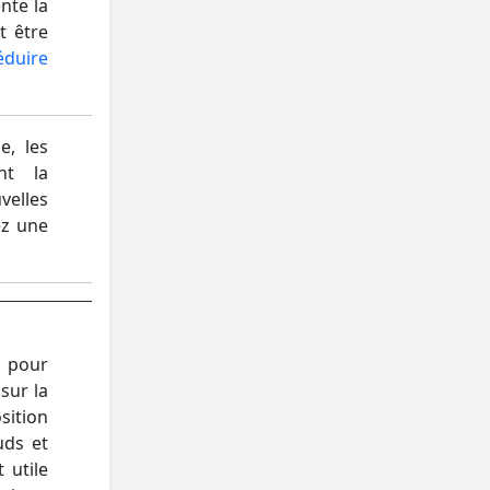
nte la
t être
éduire
e, les
nt la
velles
ez une
» pour
 sur la
osition
uds et
 utile