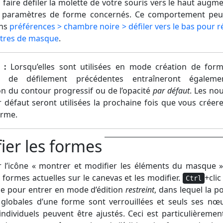
 faire défiler la molette de votre souris vers le haut augme
s paramètres de forme concernés. Ce comportement peu
ans
préférences > chambre noire > défiler vers le bas pour r
ètres de masque
.
 :
Lorsqu’elles sont utilisées en mode création de form
s de défilement précédentes entraîneront égaleme
on du contour progressif ou de l’opacité
par défaut
. Les nou
r défaut seront utilisées la prochaine fois que vous créer
orme.
ier les formes
r l’icône « montrer et modifier les éléments du masque 
s formes actuelles sur le canevas et les modifier.
+clic
Ctrl
e pour entrer en mode d’édition
restreint
, dans lequel la p
le globales d’une forme sont verrouillées et seuls ses nœ
ndividuels peuvent être ajustés. Ceci est particulièrement