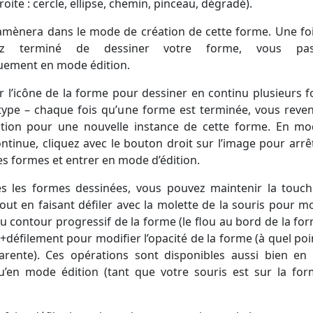
oite : cercle, ellipse, chemin, pinceau, dégradé).
amènera dans le mode de création de cette forme. Une fo
z terminé de dessiner votre forme, vous pas
uement en mode édition.
sur l’icône de la forme pour dessiner en continu plusieurs 
pe – chaque fois qu’une forme est terminée, vous reve
tion pour une nouvelle instance de cette forme. En m
ontinue, cliquez avec le bouton droit sur l’image pour arrê
es formes et entrer en mode d’édition.
s les formes dessinées, vous pouvez maintenir la touc
out en faisant défiler avec la molette de la souris pour mo
u contour progressif de la forme (le flou au bord de la for
rl+défilement pour modifier l’opacité de la forme (à quel poi
arente). Ces opérations sont disponibles aussi bien e
u’en mode édition (tant que votre souris est sur la fo