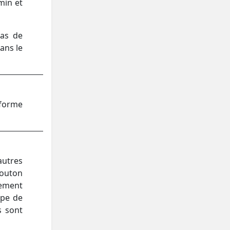
min et
vas de
ans le
 forme
autres
bouton
lement
upe de
s sont