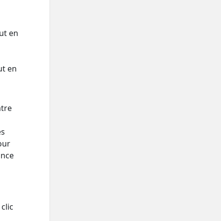
out en
ut en
atre
es
our
ance
clic