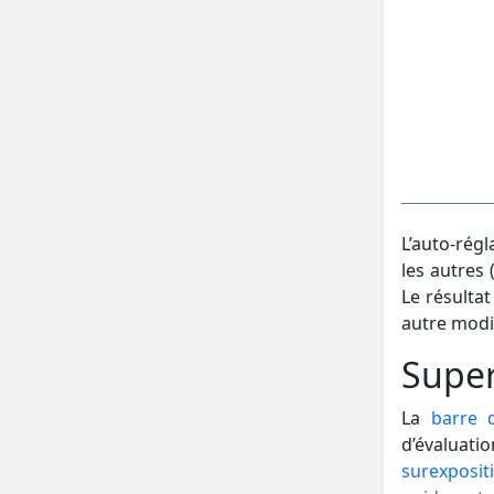
L’auto-régl
les autres
Le résulta
autre modif
Super
La
barre d
d’évaluatio
surexposit