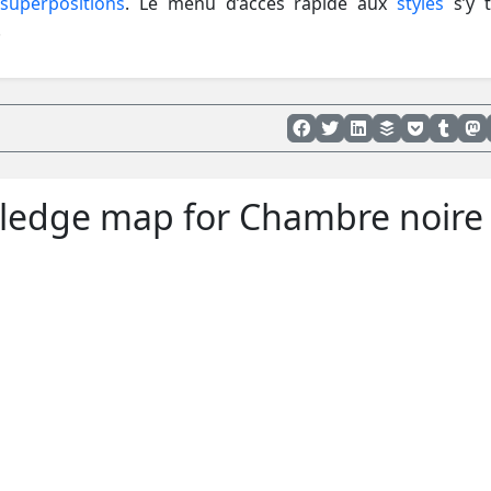
superpositions
. Le menu d’accès rapide aux
styles
s’y 
.
ledge map for Chambre noire