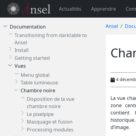
Actualités
Apprendre
Com
Ansel
Docu
Documentation
Transitioning from darktable to
Ansel
Cha
Install
Getting started
Vues
Menu global
4 décemb
Table lumineuse
Chambre noire
La vue cha
Disposition de la vue
zone centr
chambre noire
contient 
Le pixelpipe
historique
Masquage et fusion
d’image.
Processing modules