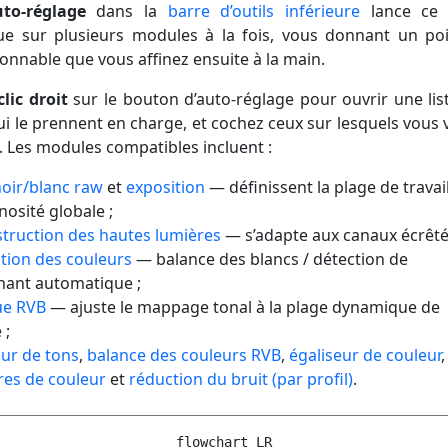
to-réglage
dans la
barre d’outils inférieure
lance ce 
e sur plusieurs modules à la fois, vous donnant un po
onnable que vous affinez ensuite à la main.
lic droit
sur le bouton d’auto-réglage pour ouvrir une lis
i le prennent en charge, et cochez ceux sur lesquels vous 
e. Les modules compatibles incluent :
noir/blanc raw
et
exposition
— définissent la plage de travail
nosité globale ;
truction des hautes lumières
— s’adapte aux canaux écrêté
ation des couleurs
— balance des blancs / détection de
inant automatique ;
ue RVB
— ajuste le mappage tonal à la plage dynamique de
 ;
eur de tons
,
balance des couleurs RVB
,
égaliseur de couleur
,
res de couleur
et
réduction du bruit (par profil)
.
flowchart LR
