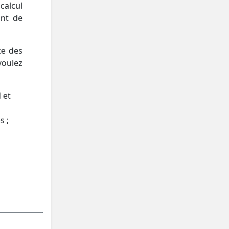
calcul
int de
te des
voulez
 et
s ;