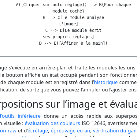
    A([Cliquer sur auto-réglage]) --> B{Pour chaque
module coché}

    B --> C[Le module analyse
l'image]

    C --> D[Le module écrit
ses propres réglages]

age s’exécute en arrière-plan et traite les modules les uns
 (le bouton affiche un état occupé pendant son fonctionne
t de chaque module est enregistré dans l’
historique
comme 
ication, de sorte que vous pouvez l’annuler ou l’ajuster ens
positions sur l’image et évalu
’outils inférieure
donne un accès rapide aux superposi
n visuelle :
évaluation des couleurs
ISO 12646, avertisseme
ion raw
et d’
écrêtage
,
épreuvage écran
,
vérification du ga