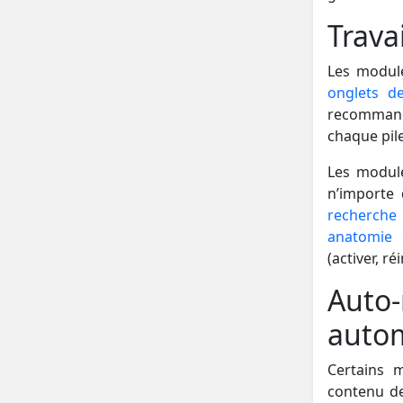
Trava
Les modul
onglets de
recommandé
chaque pil
Les module
n’importe 
recherche 
anatomie 
(activer, r
Auto-
auto
Certains 
contenu de