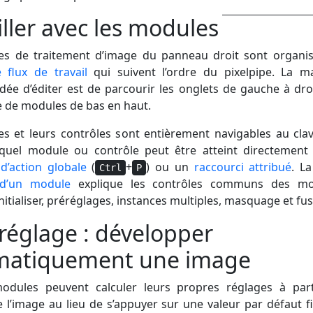
iller avec les modules
es de traitement d’image du panneau droit sont organi
 flux de travail
qui suivent l’ordre du pixelpipe. La m
e d’éditer est de parcourir les onglets de gauche à droi
e de modules de bas en haut.
s et leurs contrôles sont entièrement navigables au clavi
quel module ou contrôle peut être atteint directement 
d’action globale
(
+
) ou un
raccourci attribué
. L
Ctrl
P
d’un module
explique les contrôles communs des mo
éinitialiser, préréglages, instances multiples, masquage et fus
réglage : développer
matiquement une image
modules peuvent calculer leurs propres réglages à par
 l’image au lieu de s’appuyer sur une valeur par défaut fi