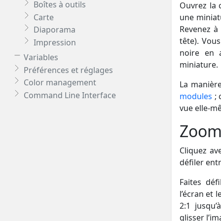
Boîtes à outils
Ouvrez la 
Carte
une miniat
Revenez à 
Diaporama
tête). Vou
Impression
noire en 
Variables
miniature.
Préférences et réglages
Color management
La manière
Command Line Interface
modules
; 
vue elle-m
Zoom
Cliquez av
défiler ent
Faites déf
l’écran et 
2:1 jusqu’
glisser l’i