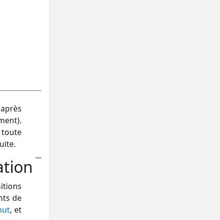
 après
ment).
toute
uite.
ation
tions
nts de
mut
, et