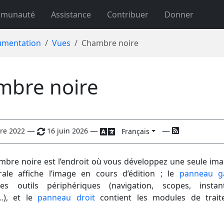
munauté
Assistance
Contribuer
Donner
mentation
Vues
Chambre noire
mbre noire
—
—
—
re 2022
16 juin 2026
Français
mbre noire est l’endroit où vous développez une seule ima
ale affiche l’image en cours d’édition ; le
panneau g
les outils périphériques (navigation, scopes, instan
…), et le
panneau droit
contient les modules de trait