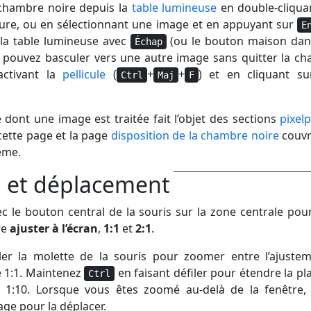
chambre noire depuis la
table lumineuse
en double-cliqua
ure, ou en sélectionnant une image et en appuyant sur
E
la table lumineuse avec
(ou le bouton maison dans
Échap
s pouvez basculer vers une autre image sans quitter la c
activant la
pellicule
(
+
+
) et en cliquant s
Ctrl
Maj
F
 dont une image est traitée fait l’objet des sections
pixel
cette page et la page
disposition de la chambre noire
couvr
ême.
 et déplacement
ec le bouton central de la souris sur la zone centrale pour
re
ajuster à l’écran
,
1:1
et
2:1
.
iler la molette de la souris pour zoomer entre l’ajuste
le 1:1. Maintenez
en faisant défiler pour étendre la pl
Ctrl
à 1:10. Lorsque vous êtes zoomé au-delà de la fenêtre, 
mage pour la déplacer.