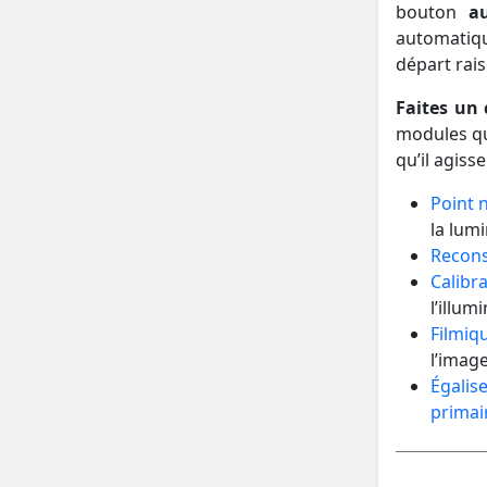
bouton
au
automatiqu
départ rais
Faites un c
modules qu
qu’il agiss
Point 
la lumi
Recons
Calibr
l’illum
Filmiq
l’image
Égalis
primai