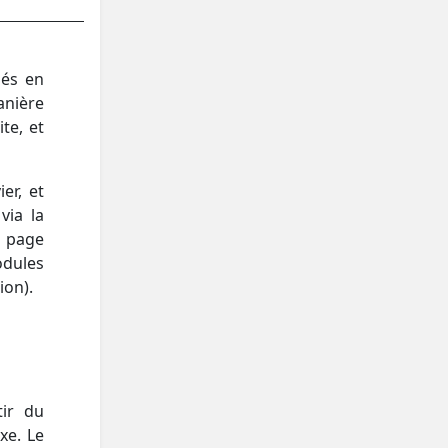
sés en
anière
te, et
er, et
via la
a page
dules
ion).
tir du
xe. Le