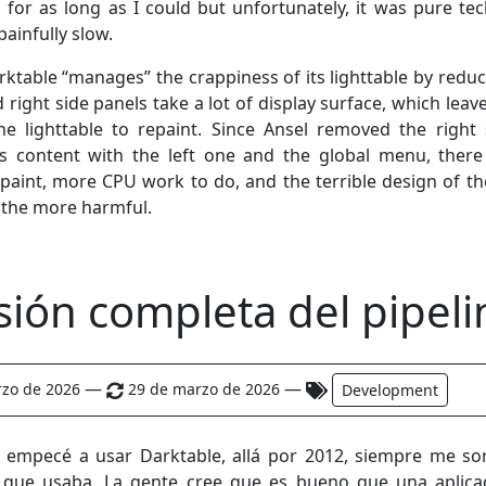
 for as long as I could but unfortunately, it was pure tec
painfully slow.
ktable “manages” the crappiness of its lighttable by reduci
d right side panels take a lot of display surface, which leav
he lighttable to repaint. Since Ansel removed the right 
ts content with the left one and the global menu, ther
 paint, more CPU work to do, and the terrible design of the
 the more harmful.
sión completa del pipeli
—
—
rzo de 2026
29 de marzo de 2026
Development
empecé a usar Darktable, allá por 2012, siempre me so
que usaba. La gente cree que es bueno que una aplicac