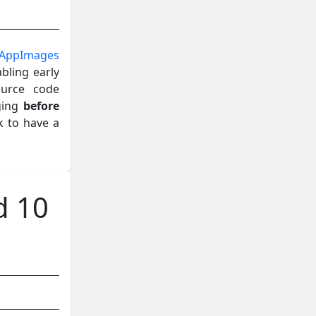
g AppImages
bling early
ource code
ging
before
k to have a
d 10