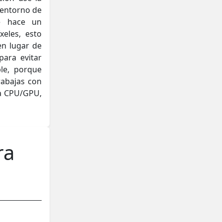
 entorno de
e hace un
eles, esto
en lugar de
para evitar
le, porque
rabajas con
La CPU/GPU,
ra