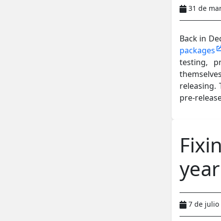
31 de ma
Back in De
packages
testing, 
themselve
releasing.
pre-releas
Fixi
year
7 de juli