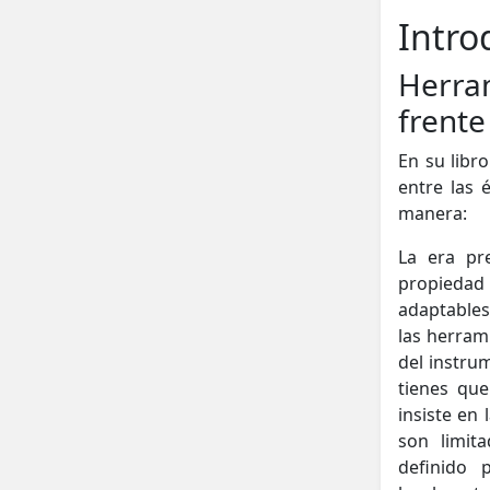
Intro
Herram
frente
En su libr
entre las 
manera:
La era pre
propiedad
adaptables
las herram
del instru
tienes que 
insiste en
son limit
definido 