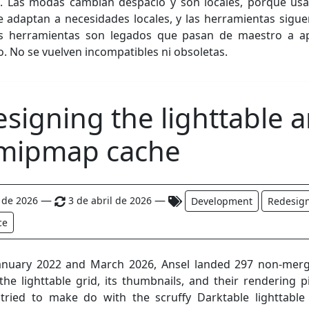
. Las modas cambian despacio y son locales, porque us
se adaptan a necesidades locales, y las herramientas sigu
as herramientas son legados que pasan de maestro a ap
o. No se vuelven incompatibles ni obsoletas.
signing the lighttable 
 mipmap cache
—
—
l de 2026
3 de abril de 2026
Development
Redesig
ce
anuary 2022 and March 2026, Ansel landed 297 non-mer
the lighttable grid, its thumbnails, and their rendering p
 tried to make do with the scruffy Darktable lighttable