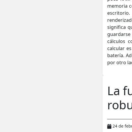
memoria co
escritori
renderiza
significa 
guardarse 
cálculos 
calcular e
batería. A
por otro l
La f
robu
24 de feb