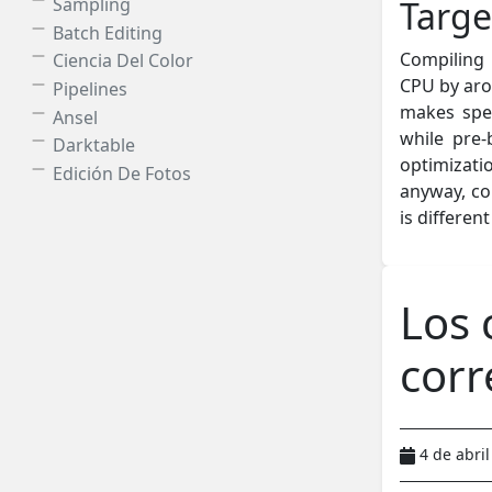
Sampling
Targe
Batch Editing
Compiling 
Ciencia Del Color
CPU by aro
Pipelines
makes spec
Ansel
while pre-
Darktable
optimizat
Edición De Fotos
anyway, co
is different
Los 
corr
4 de abri