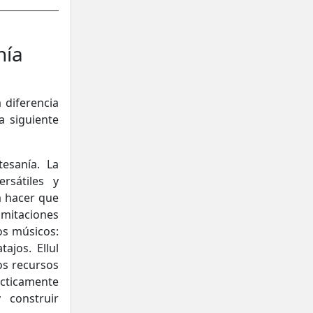
nía
a diferencia
a siguiente
tesanía. La
rsátiles y
a hacer que
imitaciones
os músicos:
tajos. Ellul
os recursos
cticamente
 construir