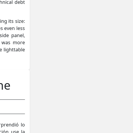
hnical debt
ng its size:
es even less
side panel,
e was more
 lighttable
ne
rprendió lo
ión use la