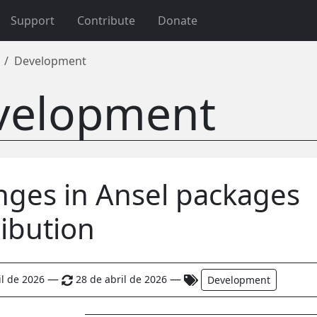
Support
Contribute
Donate
Development
velopment
ges in Ansel packages
ribution
—
—
il de 2026
28 de abril de 2026
Development