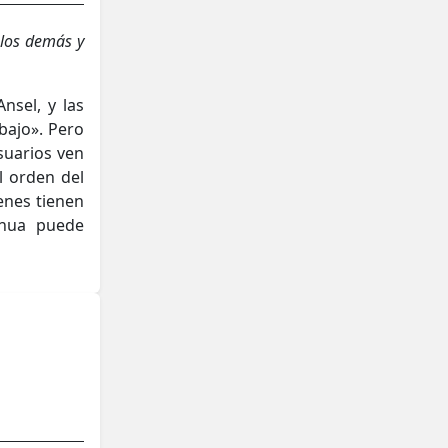
los demás y
nsel, y las
bajo». Pero
suarios ven
l orden del
enes tienen
enua puede