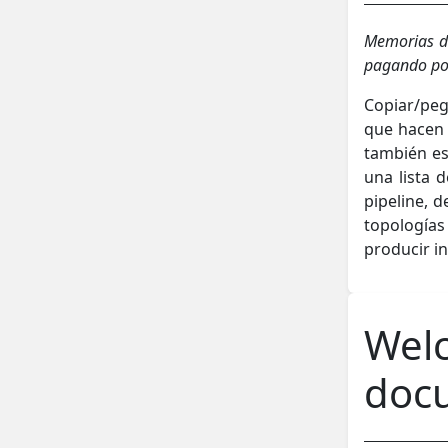
Memorias d
pagando por
Copiar/peg
que hacen 
también es
una lista 
pipeline, 
topología
producir in
Wel
docu