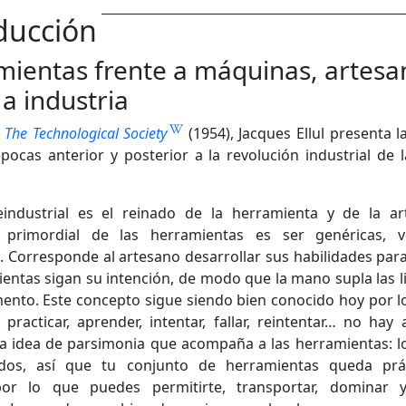
ducción
ientas frente a máquinas, artesa
 a industria
o
The Technological Society
(1954), Jacques Ellul presenta l
épocas anterior y posterior a la revolución industrial de l
industrial es el reinado de la herramienta y de la ar
 primordial de las herramientas es ser genéricas, ve
. Corresponde al artesano desarrollar sus habilidades par
ientas sigan su intención, de modo que la mano supla las l
mento. Este concepto sigue siendo bien conocido hoy por l
practicar, aprender, intentar, fallar, reintentar… no hay a
 la idea de parsimonia que acompaña a las herramientas: l
ados, así que tu conjunto de herramientas queda prá
por lo que puedes permitirte, transportar, dominar y