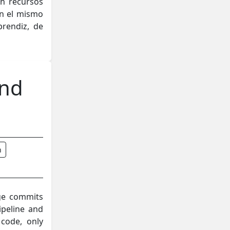
an recursos
en el mismo
rendiz, de
and
n
ge commits
ipeline and
 code, only