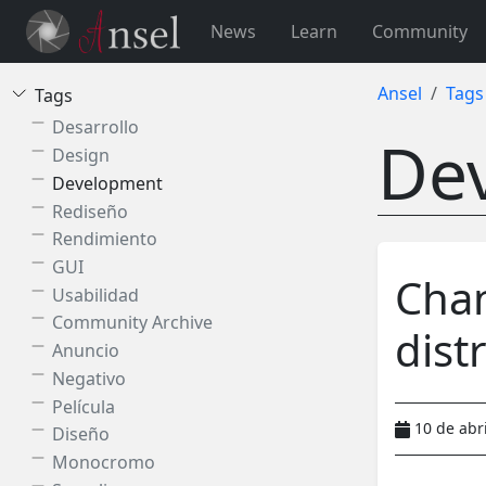
News
Learn
Community
Ansel
Tags
Tags
Desarrollo
De
Design
Development
Rediseño
Rendimiento
GUI
Chan
Usabilidad
Community Archive
dist
Anuncio
Negativo
Película
10 de abr
Diseño
Monocromo