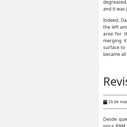
degreased,
and it was 
Indeed, Dar
the left an
area for t
merging i
surface to
became all
Revi
29 de ma
Desde que 
poca RAM 