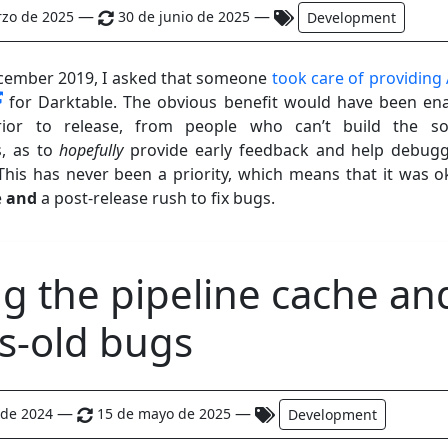
—
—
rzo de 2025
30 de junio de 2025
Development
cember 2019, I asked that someone
took care of providin
for Darktable. The obvious benefit would have been ena
prior to release, from people who can’t build the s
s, as to
hopefully
provide early feedback and help debug
 This has never been a priority, which means that it was o
e
and
a post-release rush to fix bugs.
ng the pipeline cache an
s-old bugs
—
—
o de 2024
15 de mayo de 2025
Development