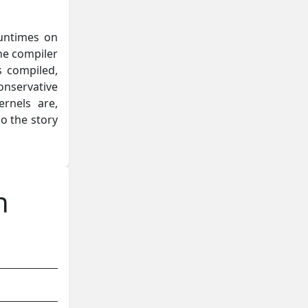
runtimes on
he compiler
s compiled,
onservative
rnels are,
o the story
n