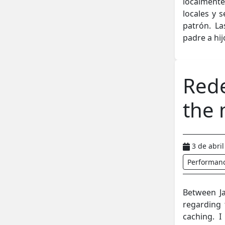
localmente
locales y 
patrón. L
padre a hij
Rede
the
3 de abri
Performan
Between J
regarding 
caching. I