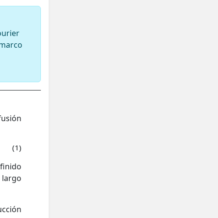
ourier
 marco
fusión
(1)
finido
 largo
ucción