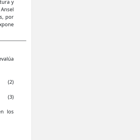
tura y
Ansel
s, por
expone
evalúa
(2)
(3)
en los