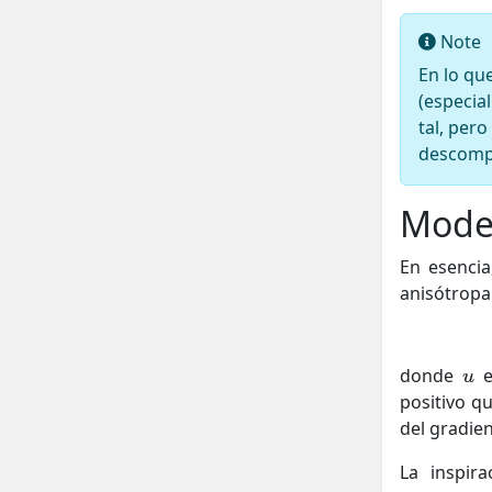
Note
En lo qu
(especi
tal, per
descompo
Mode
En esencia
anisótropa
donde
e
positivo qu
del gradien
La inspir