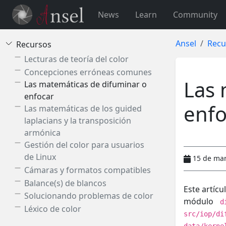
News
Learn
Community
Ansel
Recu
Recursos
Lecturas de teoría del color
Concepciones erróneas comunes
Las 
Las matemáticas de difuminar o
enfocar
enfo
Las matemáticas de los guided
laplacians y la transposición
armónica
Gestión del color para usuarios
de Linux
15 de ma
Cámaras y formatos compatibles
Balance(s) de blancos
Este artíc
Solucionando problemas de color
módulo
d
Léxico de color
src/iop/di