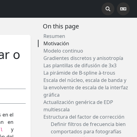
On this page
Resumen
Motivación
ar o
Modelo continuo
Gradientes discretos y anisotropía
Las plantillas de difusión de 3x3
La pirámide de B-spline à-trous
Escala del núcleo, escala de banda y
la envolvente de escala de la interfaz
gráfica
Actualización genérica de EDP
multiescala
 en el
Estructura del factor de corrección
an en
Definir filtros de frecuencia bien
y
cl
comportados para fotografías
ón del