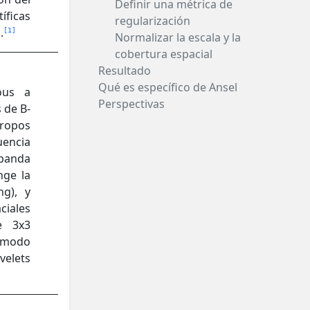
Definir una métrica de
íficas
regularización
.
1
Normalizar la escala y la
cobertura espacial
Resultado
Qué es específico de Ansel
ous a
Perspectivas
 de B-
tropos
uencia
 banda
nge la
ng), y
ciales
de 3x3
e modo
velets