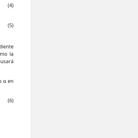
(4)
(5)
diente
mo la
usará
io
en
(6)