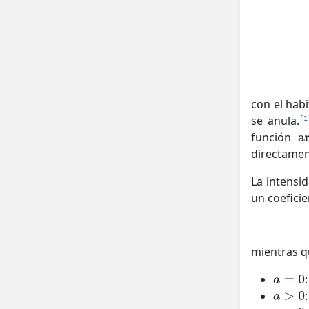
con el hab
se anula.
1
función
directamen
La intensi
un coeficie
mientras q