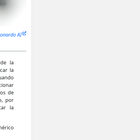
onardo AI
 de la
car la
cuando
cionar
tos de
o, por
tar la
nérico