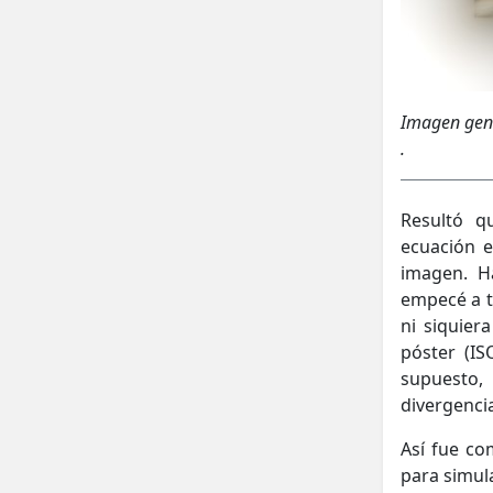
Imagen gen
.
Resultó q
ecuación e
imagen. H
empecé a t
ni siquie
póster (IS
supuesto,
divergenci
Así fue c
para simul