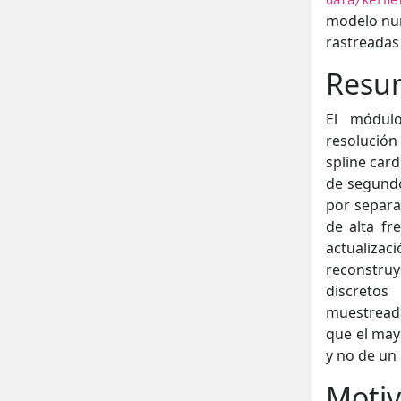
data/kerne
modelo numé
rastreadas 
Resu
El módulo
resolución
spline card
de segundo
por separa
de alta fr
actualizac
reconstruy
discretos
muestreada
que el may
y no de un
Motiv