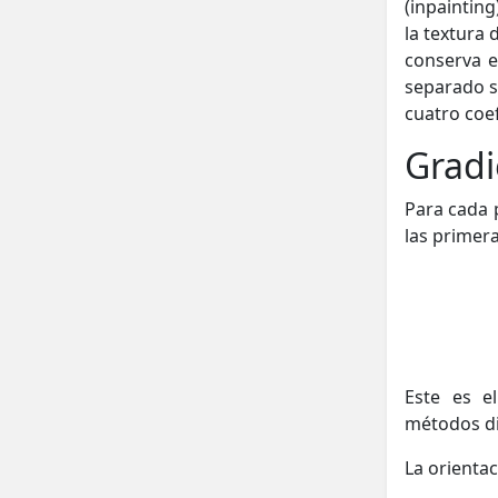
(inpainting
la textura
conserva e
separado s
cuatro coef
Gradi
Para cada p
las primer
Este es e
métodos di
La orientac