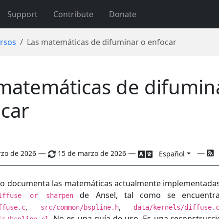
Support
Contribute
Donate
rsos
Las matemáticas de difuminar o enfocar
matemáticas de difumin
car
—
—
—
rzo de 2026
15 de marzo de 2026
Español
ulo documenta las matemáticas actualmente implementadas
de Ansel, tal como se encuentr
iffuse or sharpen
,
,
ffuse.c
src/common/bspline.h
data/kernels/diffuse.
. No es una guía de uso. Es una reconstrucci