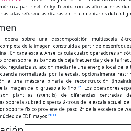
ls/bspline.cl
rico a partir del código fuente, con las afirmaciones cient
hasta las referencias citadas en los comentarios del código
men
 opera sobre una descomposición multiescala à-tr
 completa de la imagen, construida a partir de desenfoques
inal. En cada escala, Ansel calcula cuatro operadores anisó
 orden sobre las bandas de baja frecuencia y de alta frec
do, regulariza su acción mediante una energía local de la
ecuencia normalizada por la escala, opcionalmente restri
ión a una máscara binaria de reconstrucción (inpainti
e la imagen de lo grueso a lo fino.
Los operadores espa
2
 son plantillas (stencils) de diferencias centradas 
s sobre la subred dispersa à-trous de la escala actual, d
or soporte físico proviene del paso
de la escalera de wa
 núcleo de EDP mayor.
3
1
ación