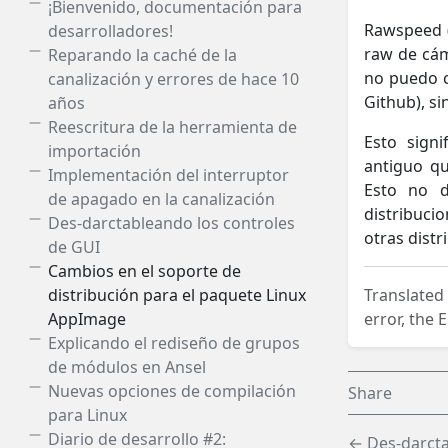
¡Bienvenido, documentación para
Rawspeed (
desarrolladores!
raw de cám
Reparando la caché de la
no puedo c
canalización y errores de hace 10
Github), si
años
Reescritura de la herramienta de
Esto signi
importación
antiguo qu
Implementación del interruptor
Esto no d
de apagado en la canalización
distribuci
Des-darctableando los controles
otras distr
de GUI
Cambios en el soporte de
Translated
distribución para el paquete Linux
error, the E
AppImage
Explicando el rediseño de grupos
de módulos en Ansel
Nuevas opciones de compilación
Share
para Linux
Diario de desarrollo #2:
← Des-darcta