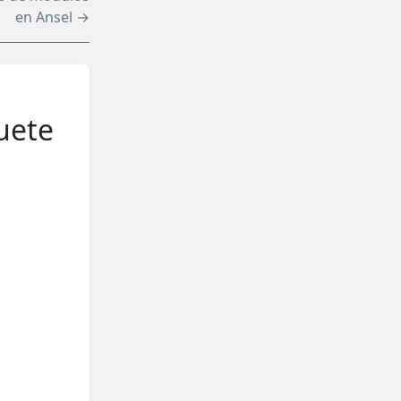
en Ansel →
uete