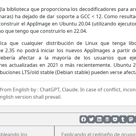
la biblioteca que proporciona los decodificadores para ar
aras) ha dejado de dar soporte a GCC < 12. Como resulta
onstruir el AppImage en Ubuntu 20.04 (utilizando ejecuto
no que tengo que construirlo en 22.04.
fica que cualquier distribución de Linux que tenga li
e 2.35 no podrá iniciar los nuevos AppImages a partir d
ebería afectar a la mayoría de los usuarios que eje
ones actualizadas en 2021 o más recientemente. Ubuntu 2
ibuciones LTS/old stable (Debian stable) pueden verse afect
 from English by :
ChatGPT, Claude.
In case of conflict, inco
nglish version shall prevail.
bleando los
Explicando el rediseño de grup