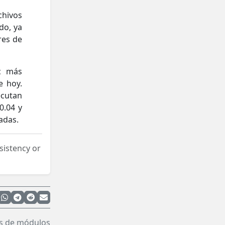
chivos
do, ya
res de
bc más
e hoy.
cutan
0.04 y
adas.
nsistency or
os de módulos