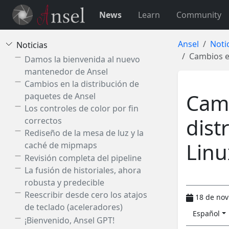
News
Learn
Community
Ansel
Noti
Noticias
Cambios e
Damos la bienvenida al nuevo
mantenedor de Ansel
Cambios en la distribución de
Camb
paquetes de Ansel
Los controles de color por fin
dist
correctos
Rediseño de la mesa de luz y la
Lin
caché de mipmaps
Revisión completa del pipeline
La fusión de historiales, ahora
robusta y predecible
Reescribir desde cero los atajos
18 de no
de teclado (aceleradores)
Español
¡Bienvenido, Ansel GPT!