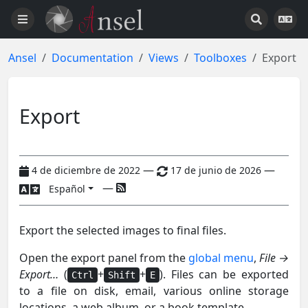
Ansel
Documentation
Views
Toolboxes
Export
Export
—
—
4 de diciembre de 2022
17 de junio de 2026
—
Español
Export the selected images to final files.
Open the export panel from the
global menu
,
File →
Export…
(
+
+
). Files can be exported
Ctrl
Shift
E
to a file on disk, email, various online storage
locations, a web album, or a book template.