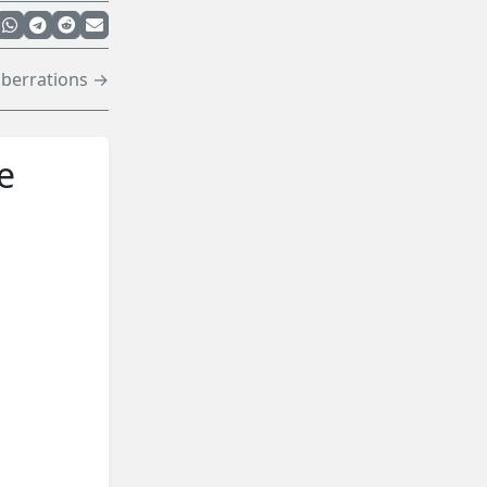
berrations →
e