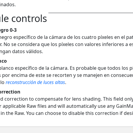
inados.
e controls
egro 0-3
 negro específico de la cámara de los cuatro píxeles en el pa
 No se considera que los píxeles con valores inferiores a e
ngan datos válidos.
nco
 blanco específico de la cámara. Es probable que todos los p
s por encima de este se recorten y se manejen en consecue
ulo
reconstrucción de luces altas
.
correction
eld correction to compensate for lens shading. This field onl
r applicable Raw files and will automatically use any GainM
 the Raw. You can choose to disable this correction if desi