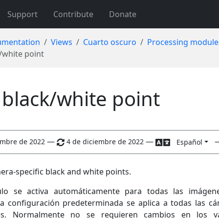
Support
Contribute
Donate
mentation
Views
Cuarto oscuro
Processing module
/white point
black/white point
—
—
embre de 2022
4 de diciembre de 2022
Español
era-specific black and white points.
lo se activa automáticamente para todas las imágene
La configuración predeterminada se aplica a todas las c
es. Normalmente no se requieren cambios en los va