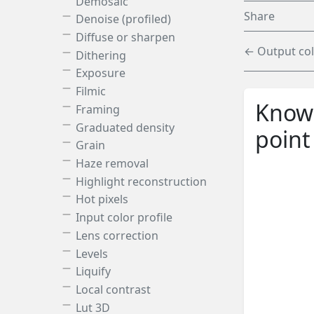
Demosaic
Share
Denoise (profiled)
Diffuse or sharpen
← Output col
Dithering
Exposure
Filmic
Knowl
Framing
Graduated density
point
Grain
Haze removal
Highlight reconstruction
Hot pixels
Input color profile
Lens correction
Levels
Liquify
Local contrast
Lut 3D