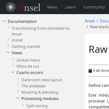
News
Learn
Community
Ansel
Docu
Documentation
Raw black
Transitioning from darktable to
Ansel
Install
Raw 
Getting started
Views
Global menu
Mesa de Luz
4 de dici
Cuarto oscuro
Darkroom view layout
Define cam
The pixelpipe
Masking & blending
Este módu
Processing modules
procesar. 
Split-toning
compatibl