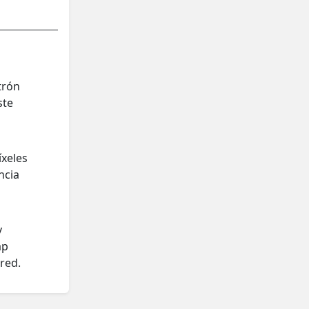
trón
ste
íxeles
ncia
y
ap
red.