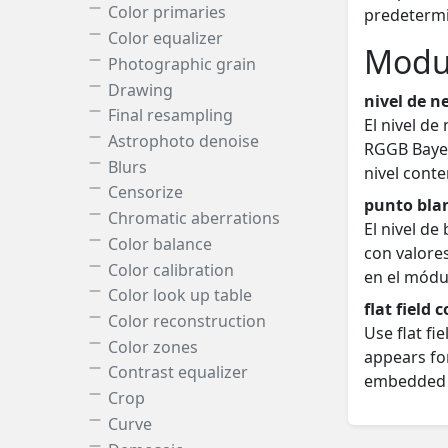
Color primaries
predeterm
Color equalizer
Modul
Photographic grain
Drawing
nivel de n
Final resampling
El nivel de
Astrophoto denoise
RGGB Bayer.
Blurs
nivel conte
Censorize
punto bla
Chromatic aberrations
El nivel de
Color balance
con valore
Color calibration
en el mód
Color look up table
flat field 
Color reconstruction
Use flat fi
Color zones
appears fo
Contrast equalizer
embedded in
Crop
Curve