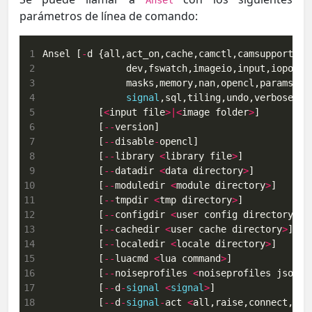
Ansel
parámetros de línea de comando:
 1
Ansel [
-
 2
 3
 4
signal
 5
          [
<
input file
>|<
image folder
>
 6
          [
--
 7
          [
--
disable
-
 8
          [
--
library 
<
library file
>
 9
          [
--
datadir 
<
data directory
>
10
          [
--
moduledir 
<
module directory
>
11
          [
--
tmpdir 
<
tmp directory
>
12
          [
--
configdir 
<
user config directory
>
13
          [
--
cachedir 
<
user cache directory
>
14
          [
--
localedir 
<
locale directory
>
15
          [
--
luacmd 
<
lua command
>
16
          [
--
noiseprofiles 
<
noiseprofiles json f
17
          [
--
d
-
signal
<
signal
>
18
          [
--
d
-
signal
-
act 
<
all,raise,connect,dis