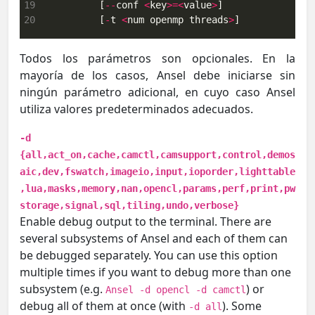
19
          [
--
conf 
<
key
>=<
value
>
20
          [
-
t 
<
num openmp threads
>
]
Todos los parámetros son opcionales. En la
mayoría de los casos, Ansel debe iniciarse sin
ningún parámetro adicional, en cuyo caso Ansel
utiliza valores predeterminados adecuados.
-d
{all,act_on,cache,camctl,camsupport,control,demos
aic,dev,fswatch,imageio,input,ioporder,lighttable
,lua,masks,memory,nan,opencl,params,perf,print,pw
storage,signal,sql,tiling,undo,verbose}
Enable debug output to the terminal. There are
several subsystems of Ansel and each of them can
be debugged separately. You can use this option
multiple times if you want to debug more than one
subsystem (e.g.
) or
Ansel -d opencl -d camctl
debug all of them at once (with
). Some
-d all