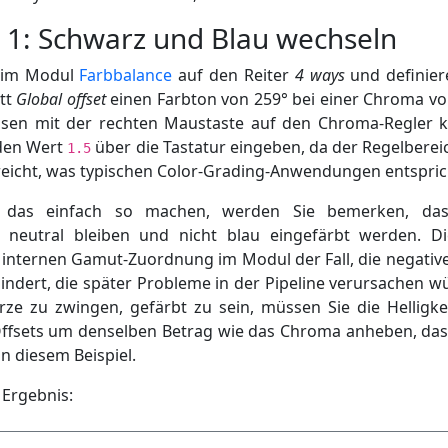
t 1: Schwarz und Blau wechseln
 im Modul
Farbbalance
auf den Reiter
4 ways
und definier
tt
Global offset
einen Farbton von 259° bei einer Chroma vo
sen mit der rechten Maustaste auf den Chroma-Regler k
den Wert
über die Tastatur eingeben, da der Regelberei
1.5
 reicht, was typischen Color-Grading-Anwendungen entspric
 das einfach so machen, werden Sie bemerken, das
 neutral bleiben und nicht blau eingefärbt werden. Di
internen Gamut-Zuordnung im Modul der Fall, die negativ
indert, die später Probleme in der Pipeline verursachen w
e zu zwingen, gefärbt zu sein, müssen Sie die Helligke
ffsets um denselben Betrag wie das Chroma anheben, das
n diesem Beispiel.
 Ergebnis: