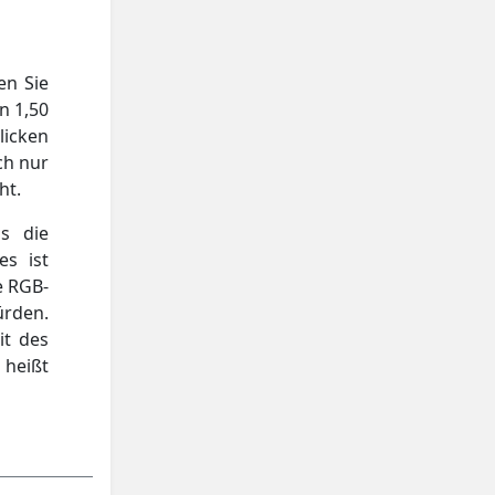
en Sie
n 1,50
licken
ch nur
ht.
s die
es ist
e RGB-
ürden.
it des
 heißt