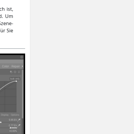
h ist,
ld. Um
Szene-
ür Sie