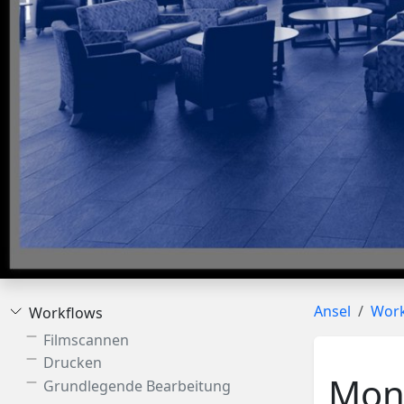
Ansel
Work
Workflows
Filmscannen
Drucken
Mon
Grundlegende Bearbeitung