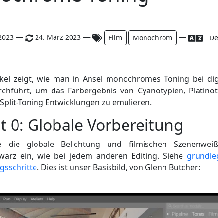
—
—
—
2023
24. März 2023
Film
Monochrom
De
ikel zeigt, wie man in Ansel monochromes Toning bei dig
rchführt, um das Farbergebnis von Cyanotypien, Platinot
 Split-Toning Entwicklungen zu emulieren.
tt 0: Globale Vorbereitung
ie die globale Belichtung und filmischen Szenenwei
warz ein, wie bei jedem anderen Editing. Siehe
grundle
gsschritte
. Dies ist unser Basisbild, von Glenn Butcher: