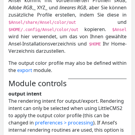
Ansel kommt mit vordefinierten Profilen
sRGB
,
Adobe RGB
,_ XYZ_ und
lineares RGB
, aber Sie können
zusätzliche Profile erstellen, indem Sie diese in
und
$Ansel/share/Ansel/color/out
kopieren.
$HOME/.config/Ansel/color/out
$Ansel
wird hier verwendet, um das von Ihnen gewählte
Ansel-Installationsverzeichnis und
Ihr Home-
$HOME
Verzeichnis darzustellen.
The output color profile may also be defined within
the
export
module.
Module controls
output intent
The rendering intent for output/export. Rendering
intent can only be selected when using LittleCMS2
to apply the output color profile (this can be
changed in
preferences > processing
). If Ansel’s
internal rendering routines are used, this option is